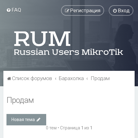
FAQ
Регистрация
Вход
Список форумов
Барахолка
Продам
Продам
Новая тема
0 тем • Страница
1
из
1