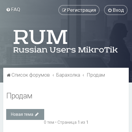
FAQ
Регистрация
Вход
Список форумов
Барахолка
Продам
Продам
Новая тема
0 тем • Страница
1
из
1