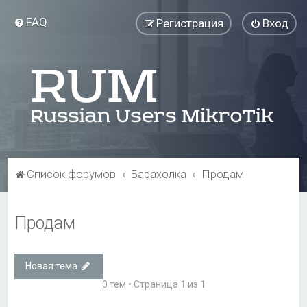
FAQ
Регистрация
Вход
Список форумов
Барахолка
Продам
Продам
Новая тема
0 тем • Страница
1
из
1