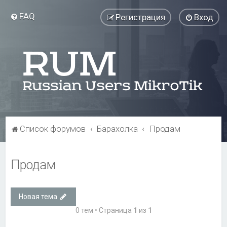
FAQ
Регистрация
Вход
Список форумов
Барахолка
Продам
Продам
Новая тема
0 тем • Страница
1
из
1