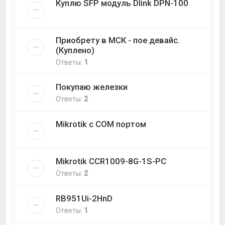
Куплю SFP модуль Dlink DPN-100
Приобрету в МСК - пое девайс.
(Куплено)
Ответы:
1
Покупаю железки
Ответы:
2
Mikrotik с COM портом
Mikrotik CCR1009-8G-1S-PC
Ответы:
2
RB951Ui-2HnD
Ответы:
1