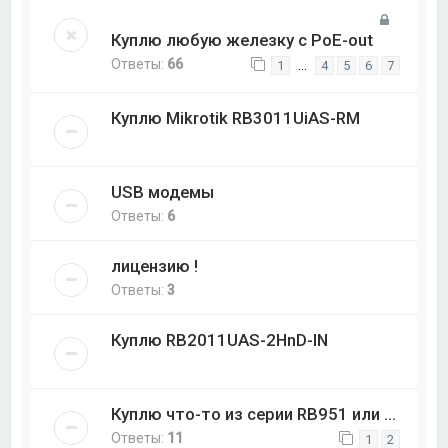
Куплю любую железку с PoE-out
Ответы:
66
…
1
4
5
6
7
Куплю Mikrotik RB3011UiAS-RM
USB модемы
Ответы:
6
лицензию !
Ответы:
3
Куплю RB2011UAS-2HnD-IN
Куплю что-то из серии RB951 или ...
Ответы:
11
1
2