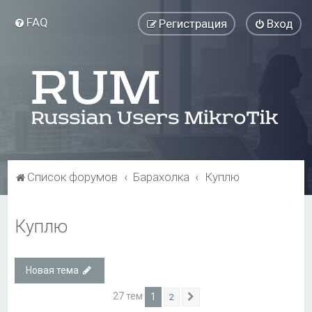
FAQ
Регистрация
Вход
Список форумов
Барахолка
Куплю
Куплю
Новая тема
27 тем
1
2
След.