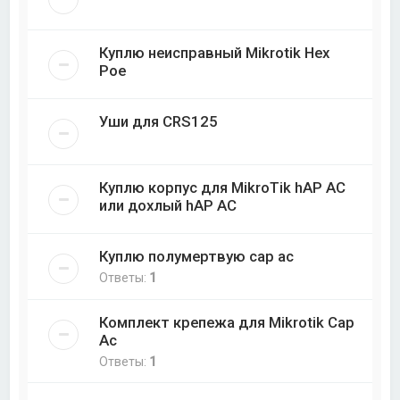
Куплю неисправный Mikrotik Hex
Poe
Уши для CRS125
Куплю корпус для MikroTik hAP AC
или дохлый hAP AC
Куплю полумертвую cap ac
Ответы:
1
Комплект крепежа для Mikrotik Cap
Ac
Ответы:
1