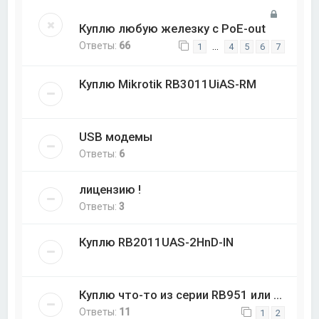
Куплю любую железку с PoE-out
Ответы:
66
…
1
4
5
6
7
Куплю Mikrotik RB3011UiAS-RM
USB модемы
Ответы:
6
лицензию !
Ответы:
3
Куплю RB2011UAS-2HnD-IN
Куплю что-то из серии RB951 или ...
Ответы:
11
1
2