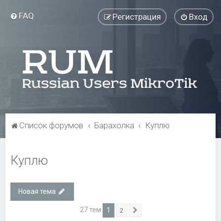
FAQ
Регистрация
Вход
Список форумов
Барахолка
Куплю
Куплю
Новая тема
27 тем
1
2
След.