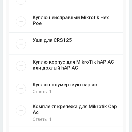
Куплю неисправный Mikrotik Hex
Poe
Уши для CRS125
Куплю корпус для MikroTik hAP AC
или дохлый hAP AC
Куплю полумертвую cap ac
Ответы:
1
Комплект крепежа для Mikrotik Cap
Ac
Ответы:
1