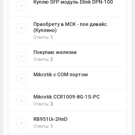
Куплю SFP модуль Dlink DPN-100
Приобрету в МСК - пое девайс.
(Куплено)
Ответы:
1
Покупаю железки
Ответы:
2
Mikrotik с COM портом
Mikrotik CCR1009-8G-1S-PC
Ответы:
2
RB951Ui-2HnD
Ответы:
1