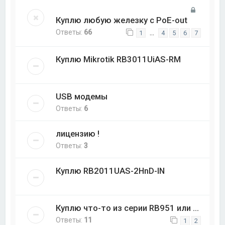
Куплю любую железку с PoE-out
Ответы:
66
…
1
4
5
6
7
Куплю Mikrotik RB3011UiAS-RM
USB модемы
Ответы:
6
лицензию !
Ответы:
3
Куплю RB2011UAS-2HnD-IN
Куплю что-то из серии RB951 или ...
Ответы:
11
1
2