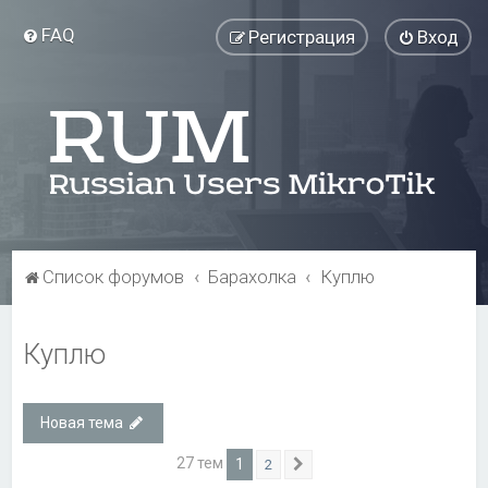
FAQ
Регистрация
Вход
Список форумов
Барахолка
Куплю
Куплю
Новая тема
27 тем
1
2
След.