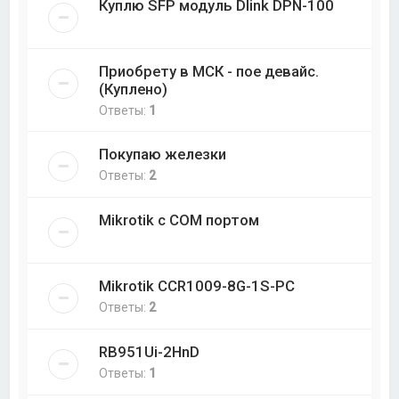
Куплю SFP модуль Dlink DPN-100
Приобрету в МСК - пое девайс.
(Куплено)
Ответы:
1
Покупаю железки
Ответы:
2
Mikrotik с COM портом
Mikrotik CCR1009-8G-1S-PC
Ответы:
2
RB951Ui-2HnD
Ответы:
1