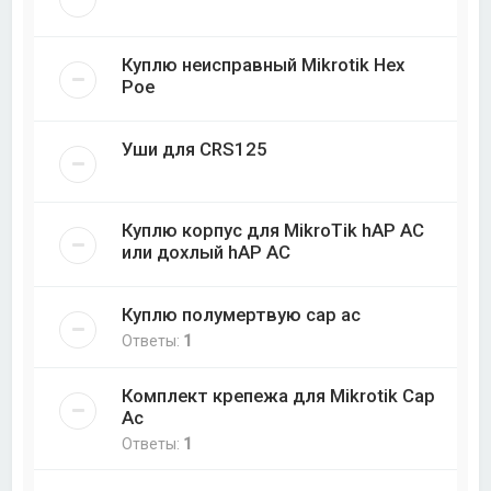
Куплю неисправный Mikrotik Hex
Poe
Уши для CRS125
Куплю корпус для MikroTik hAP AC
или дохлый hAP AC
Куплю полумертвую cap ac
Ответы:
1
Комплект крепежа для Mikrotik Cap
Ac
Ответы:
1