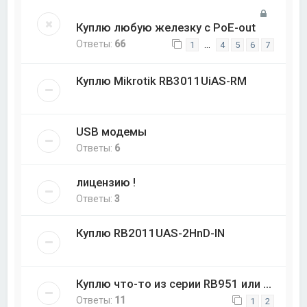
Куплю любую железку с PoE-out
Ответы:
66
…
1
4
5
6
7
Куплю Mikrotik RB3011UiAS-RM
USB модемы
Ответы:
6
лицензию !
Ответы:
3
Куплю RB2011UAS-2HnD-IN
Куплю что-то из серии RB951 или ...
Ответы:
11
1
2