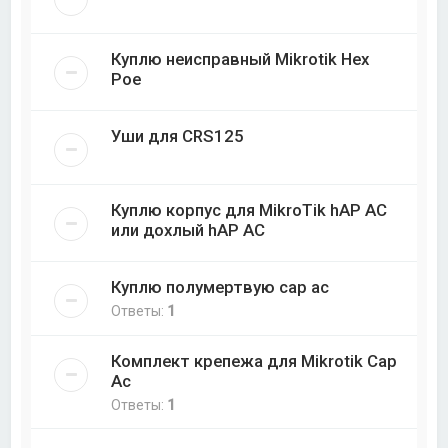
Куплю неисправный Mikrotik Hex
Poe
Уши для CRS125
Куплю корпус для MikroTik hAP AC
или дохлый hAP AC
Куплю полумертвую cap ac
Ответы:
1
Комплект крепежа для Mikrotik Cap
Ac
Ответы:
1