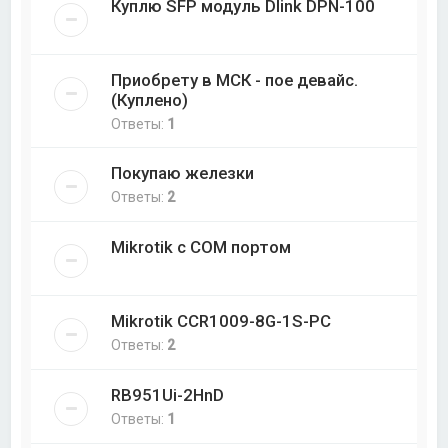
Куплю SFP модуль Dlink DPN-100
Приобрету в МСК - пое девайс.
(Куплено)
Ответы:
1
Покупаю железки
Ответы:
2
Mikrotik с COM портом
Mikrotik CCR1009-8G-1S-PC
Ответы:
2
RB951Ui-2HnD
Ответы:
1