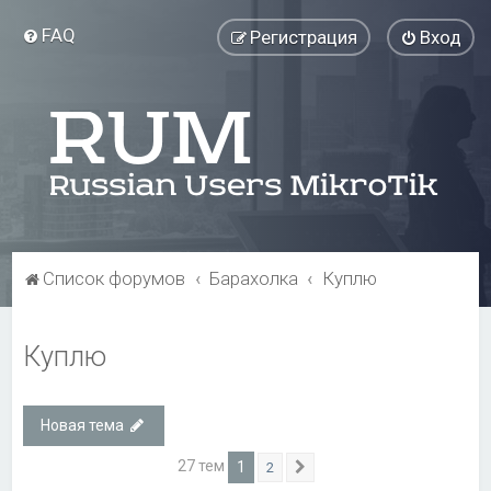
FAQ
Регистрация
Вход
Список форумов
Барахолка
Куплю
Куплю
Новая тема
27 тем
1
2
След.