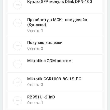
Куплю SFP модуль Dlink DPN-100
Приобрету в МСК - пое девайс.
(Куплено)
Ответы:
1
Покупаю железки
Ответы:
2
Mikrotik с COM портом
Mikrotik CCR1009-8G-1S-PC
Ответы:
2
RB951Ui-2HnD
Ответы:
1