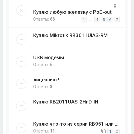
Куплю любую железку с PoE-out
Ответы:
66
…
1
4
5
6
7
Куплю Mikrotik RB3011UiAS-RM
USB модемы
Ответы:
6
лицензию !
Ответы:
3
Куплю RB2011UAS-2HnD-IN
Куплю что-то из серии RB951 или ...
Ответы:
11
1
2