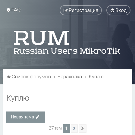
FAQ
Регистрация
Вход
Список форумов
Барахолка
Куплю
Куплю
Новая тема
27 тем
1
2
След.