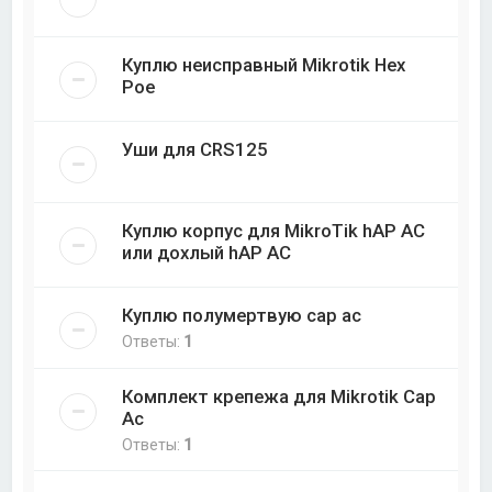
Куплю неисправный Mikrotik Hex
Poe
Уши для CRS125
Куплю корпус для MikroTik hAP AC
или дохлый hAP AC
Куплю полумертвую cap ac
Ответы:
1
Комплект крепежа для Mikrotik Cap
Ac
Ответы:
1