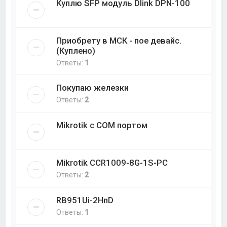
Куплю SFP модуль Dlink DPN-100
Приобрету в МСК - пое девайс.
(Куплено)
Ответы:
1
Покупаю железки
Ответы:
2
Mikrotik с COM портом
Mikrotik CCR1009-8G-1S-PC
Ответы:
2
RB951Ui-2HnD
Ответы:
1