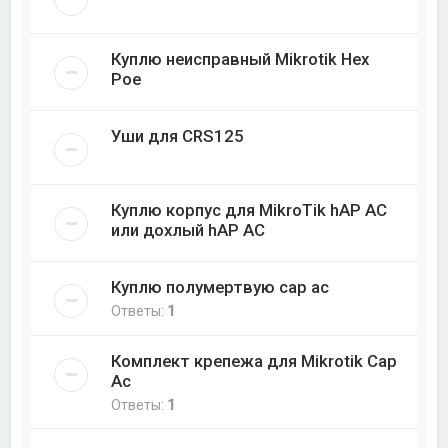
Куплю неисправный Mikrotik Hex
Poe
Уши для CRS125
Куплю корпус для MikroTik hAP AC
или дохлый hAP AC
Куплю полумертвую cap ac
Ответы:
1
Комплект крепежа для Mikrotik Cap
Ac
Ответы:
1