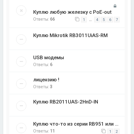
Куплю любую железку с PoE-out
Ответы:
66
…
1
4
5
6
7
Куплю Mikrotik RB3011UiAS-RM
USB модемы
Ответы:
6
лицензию !
Ответы:
3
Куплю RB2011UAS-2HnD-IN
Куплю что-то из серии RB951 или ...
Ответы:
11
1
2