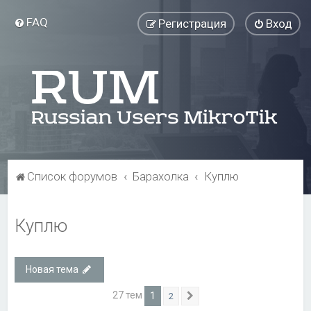
FAQ
Регистрация
Вход
Список форумов
Барахолка
Куплю
Куплю
Новая тема
27 тем
1
2
След.