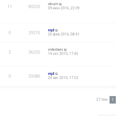
vkrum
11
85233
09 июн 2016, 23:39
vqd
0
29270
26 фев 2016, 08:41
vnikolaev
2
36232
14 окт 2015, 17:45
vqd
0
29580
24 авг 2015, 17:52
27 тем
1