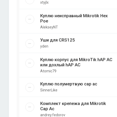
xtyjlx
Куплю неисправный Mikrotik Hex
Poe
AlekseyNT
Уши для CRS125
yden
Куплю корпус для MikroTik hAP AC
или дохлый hAP AC
Atomic79
Куплю полумертвую cap ac
SinnerLike
Комплект крепежа для Mikrotik
Cap Ac
andrey.fedorov