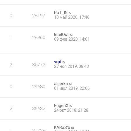
PuT_IN
0
28197
10 май 2020, 17:46
IntelOut
1
28860
09 фев 2020, 14:01
vqd
2
35772
27 ноя 2019, 08:43
algerka
0
29580
01 июл 2019, 22:06
EugenX
2
36532
24 окт 2018, 21:28
KARaS'b
1
31728