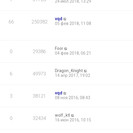
24 июл 2018, 13:29
vqd
66
250382
05 фев 2018, 11:08
Foor
0
29386
04 фев 2018, 06:21
Dragon_Knight
6
49973
14 апр 2017, 19:02
vqd
3
38121
08 ноя 2016, 08:43
wolf_ktl
0
32434
16 июн 2016, 10:15