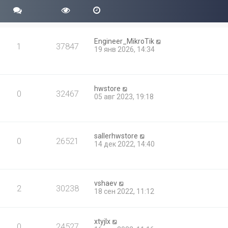
Engineer_MikroTik
1
37847
19 янв 2026, 14:34
hwstore
0
32467
05 авг 2023, 19:18
sallerhwstore
0
26521
14 дек 2022, 14:40
vshaev
2
30238
18 сен 2022, 11:12
xtyjlx
0
24527