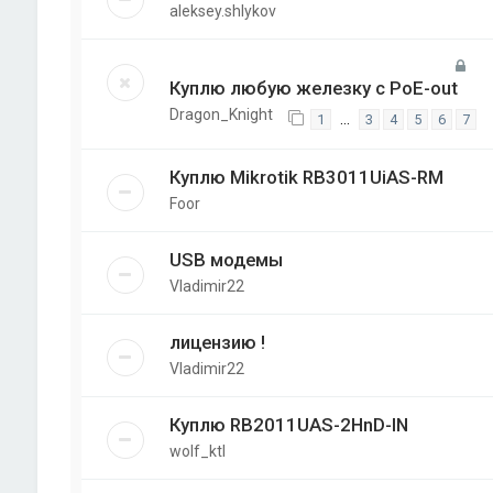
aleksey.shlykov
Куплю любую железку с PoE-out
Dragon_Knight
…
1
3
4
5
6
7
Куплю Mikrotik RB3011UiAS-RM
Foor
USB модемы
Vladimir22
лицензию !
Vladimir22
Куплю RB2011UAS-2HnD-IN
wolf_ktl