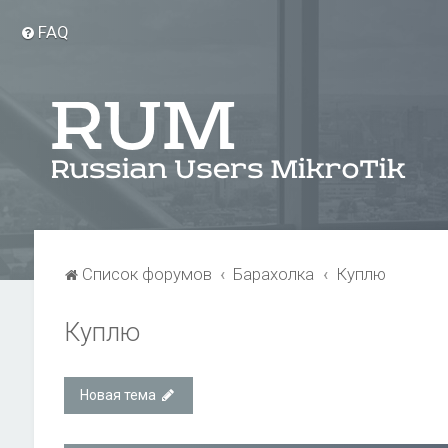
FAQ
Список форумов
Барахолка
Куплю
Куплю
Новая тема