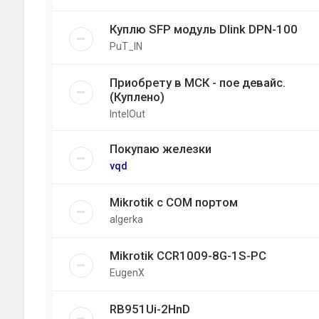
Куплю SFP модуль Dlink DPN-100
PuT_IN
Приобрету в МСК - пое девайс.
(Куплено)
IntelOut
Покупаю железки
vqd
Mikrotik с COM портом
algerka
Mikrotik CCR1009-8G-1S-PC
EugenX
RB951Ui-2HnD