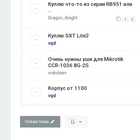
Куплю что-то из серии RB951 или
...
Dragon_Knight
1
2
Куплю SXT Lite2
vqd
Очень нужны уши для Mikrotik
CCR-1036 8G-2S
vnikolaev
Корпус от 1100
vqd
Новая тема