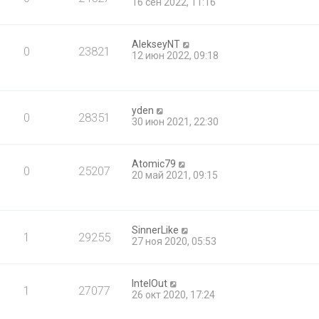
16 сен 2022, 11:16
AlekseyNT
0
23821
12 июн 2022, 09:18
yden
0
28351
30 июн 2021, 22:30
Atomic79
0
25207
20 май 2021, 09:15
SinnerLike
1
29255
27 ноя 2020, 05:53
IntelOut
1
27077
26 окт 2020, 17:24