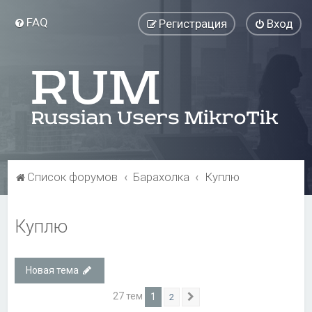
FAQ
Регистрация
Вход
Список форумов
Барахолка
Куплю
Куплю
Новая тема
27 тем
1
2
След.