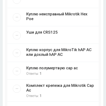
Куплю неисправный Mikrotik Hex
Poe
Уши для CRS125
Куплю корпус для MikroTik hAP AC
или дохлый hAP AC
Куплю полумертвую cap ac
Ответы:
1
Комплект крепежа для Mikrotik Cap
Ac
Ответы:
1