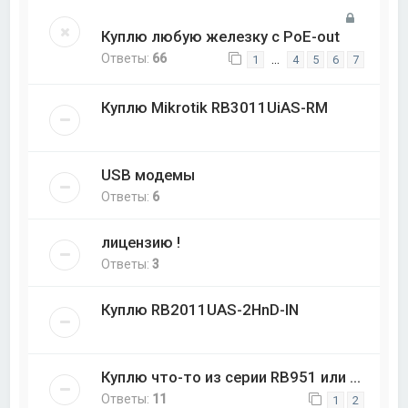
Куплю любую железку с PoE-out
Ответы:
66
…
1
4
5
6
7
Куплю Mikrotik RB3011UiAS-RM
USB модемы
Ответы:
6
лицензию !
Ответы:
3
Куплю RB2011UAS-2HnD-IN
Куплю что-то из серии RB951 или ...
Ответы:
11
1
2