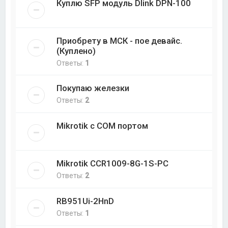
Куплю SFP модуль Dlink DPN-100
Приобрету в МСК - пое девайс.
(Куплено)
Ответы:
1
Покупаю железки
Ответы:
2
Mikrotik с COM портом
Mikrotik CCR1009-8G-1S-PC
Ответы:
2
RB951Ui-2HnD
Ответы:
1