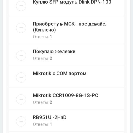
Куплю SFP модуль Dlink DPN-100
Приобрету в МСК - пое девайс.
(Куплено)
Ответы:
1
Покупаю железки
Ответы:
2
Mikrotik с COM портом
Mikrotik CCR1009-8G-1S-PC
Ответы:
2
RB951Ui-2HnD
Ответы:
1