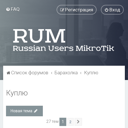
FAQ
Регистрация
Вход
Список форумов
Барахолка
Куплю
Куплю
Новая тема
27 тем
1
2
След.