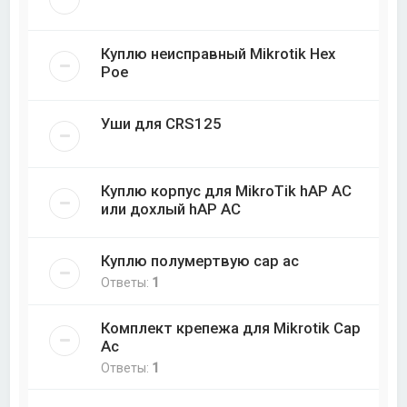
Куплю неисправный Mikrotik Hex
Poe
Уши для CRS125
Куплю корпус для MikroTik hAP AC
или дохлый hAP AC
Куплю полумертвую cap ac
Ответы:
1
Комплект крепежа для Mikrotik Cap
Ac
Ответы:
1