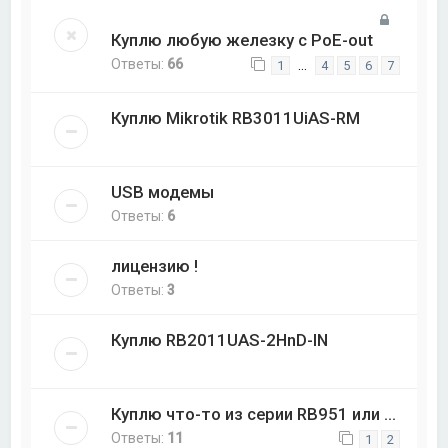
Куплю любую железку с PoE-out
Ответы:
66
…
1
4
5
6
7
Куплю Mikrotik RB3011UiAS-RM
USB модемы
Ответы:
6
лицензию !
Ответы:
3
Куплю RB2011UAS-2HnD-IN
Куплю что-то из серии RB951 или ...
Ответы:
11
1
2