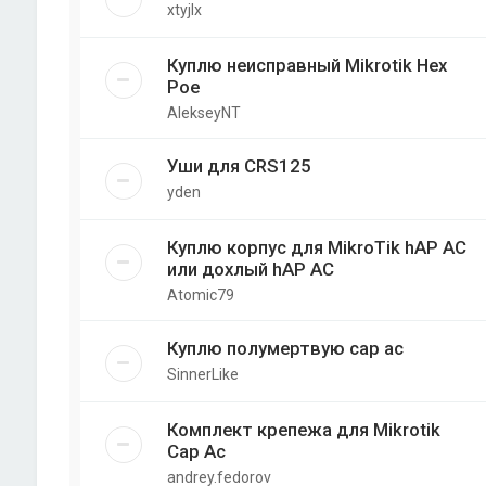
xtyjlx
Куплю неисправный Mikrotik Hex
Poe
AlekseyNT
Уши для CRS125
yden
Куплю корпус для MikroTik hAP AC
или дохлый hAP AC
Atomic79
Куплю полумертвую cap ac
SinnerLike
Комплект крепежа для Mikrotik
Cap Ac
andrey.fedorov