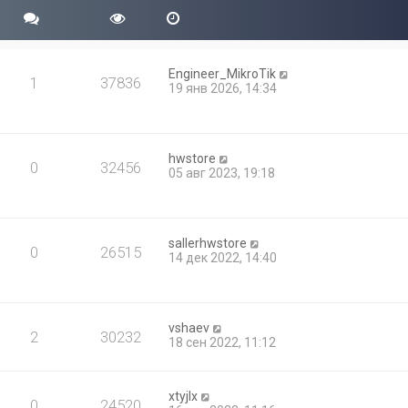
Engineer_MikroTik
1
37836
19 янв 2026, 14:34
hwstore
0
32456
05 авг 2023, 19:18
sallerhwstore
0
26515
14 дек 2022, 14:40
vshaev
2
30232
18 сен 2022, 11:12
xtyjlx
0
24520