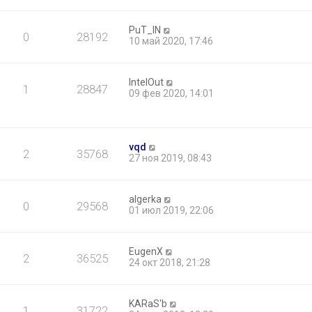
PuT_IN
0
28192
10 май 2020, 17:46
IntelOut
1
28847
09 фев 2020, 14:01
vqd
2
35768
27 ноя 2019, 08:43
algerka
0
29568
01 июл 2019, 22:06
EugenX
2
36525
24 окт 2018, 21:28
KARaS'b
1
31722