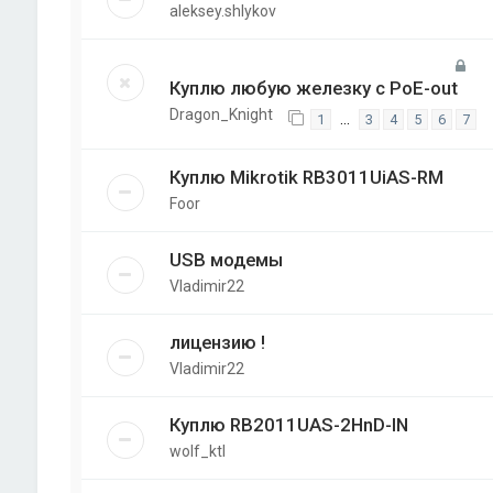
aleksey.shlykov
Куплю любую железку с PoE-out
Dragon_Knight
…
1
3
4
5
6
7
Куплю Mikrotik RB3011UiAS-RM
Foor
USB модемы
Vladimir22
лицензию !
Vladimir22
Куплю RB2011UAS-2HnD-IN
wolf_ktl