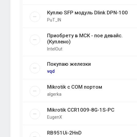
Куплю SFP модуль Dlink DPN-100
PuT_IN
Приобрету в МСК - пое девайс.
(Куплено)
IntelOut
Покупаю железки
vqd
Mikrotik с COM портом
algerka
Mikrotik CCR1009-8G-1S-PC
EugenX
RB951Ui-2HnD