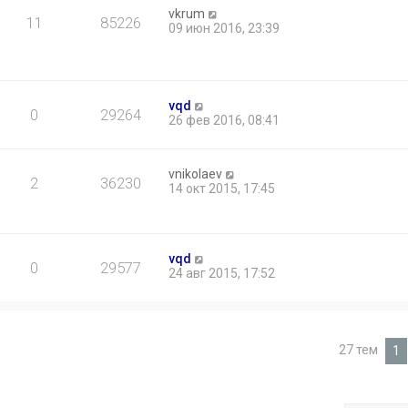
vkrum
11
85226
09 июн 2016, 23:39
vqd
0
29264
26 фев 2016, 08:41
vnikolaev
2
36230
14 окт 2015, 17:45
vqd
0
29577
24 авг 2015, 17:52
27 тем
1