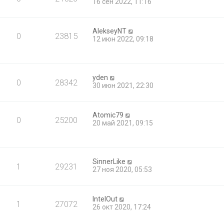
16 сен 2022, 11:16
AlekseyNT
0
23815
12 июн 2022, 09:18
yden
0
28342
30 июн 2021, 22:30
Atomic79
0
25200
20 май 2021, 09:15
SinnerLike
1
29231
27 ноя 2020, 05:53
IntelOut
1
27072
26 окт 2020, 17:24