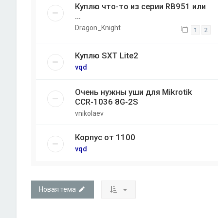
Куплю что-то из серии RB951 или
...
Dragon_Knight
1
2
Куплю SXT Lite2
vqd
Очень нужны уши для Mikrotik
CCR-1036 8G-2S
vnikolaev
Корпус от 1100
vqd
Новая тема