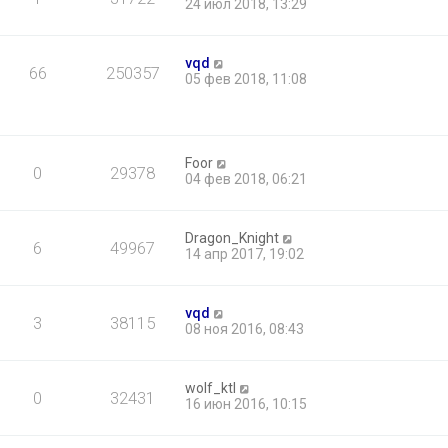
24 июл 2018, 13:29
vqd
66
250357
05 фев 2018, 11:08
Foor
0
29378
04 фев 2018, 06:21
Dragon_Knight
6
49967
14 апр 2017, 19:02
vqd
3
38115
08 ноя 2016, 08:43
wolf_ktl
0
32431
16 июн 2016, 10:15