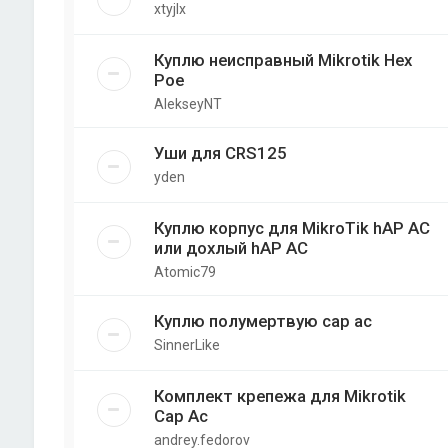
xtyjlx
Куплю неисправный Mikrotik Hex
Poe
AlekseyNT
Уши для CRS125
yden
Куплю корпус для MikroTik hAP AC
или дохлый hAP AC
Atomic79
Куплю полумертвую cap ac
SinnerLike
Комплект крепежа для Mikrotik
Cap Ac
andrey.fedorov