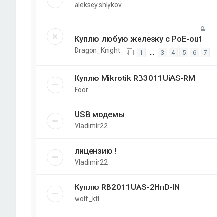
aleksey.shlykov
Куплю любую железку с PoE-out
Dragon_Knight
…
1
3
4
5
6
7
Куплю Mikrotik RB3011UiAS-RM
Foor
USB модемы
Vladimir22
лицензию !
Vladimir22
Куплю RB2011UAS-2HnD-IN
wolf_ktl