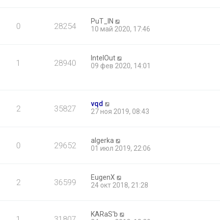
PuT_IN
0
28254
10 май 2020, 17:46
IntelOut
1
28940
09 фев 2020, 14:01
vqd
2
35827
27 ноя 2019, 08:43
algerka
0
29652
01 июл 2019, 22:06
EugenX
2
36599
24 окт 2018, 21:28
KARaS'b
1
31807