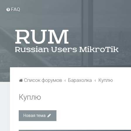
FAQ
Список форумов
Барахолка
Куплю
Куплю
Новая тема