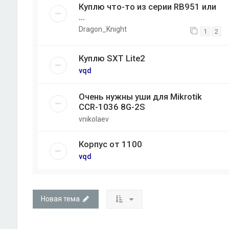
Куплю что-то из серии RB951 или
...
Dragon_Knight
1
2
Куплю SXT Lite2
vqd
Очень нужны уши для Mikrotik
CCR-1036 8G-2S
vnikolaev
Корпус от 1100
vqd
Новая тема