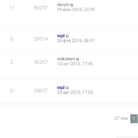
vkrum
11
85297
09 июн 2016, 23:39
vqd
0
29314
26 фев 2016, 08:41
vnikolaev
2
36267
14 окт 2015, 17:45
vqd
0
29627
24 авг 2015, 17:52
27 тем
1