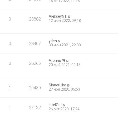
16 сен 2022, 11:16
AlekseyNT
0
23882
12 июн 2022, 09:18
yden
0
28407
30 июн 2021, 22:30
Atomic79
0
25266
20 май 2021, 09:15
SinnerLike
1
29430
27 ноя 2020, 05:53
IntelOut
1
27132
26 окт 2020, 17:24