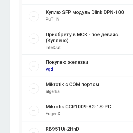
Куплю SFP модуль Dlink DPN-100
PuT_IN
Приобрету в МСК - пое девайс.
(Куплено)
IntelOut
Покупаю железки
vqd
Mikrotik с COM портом
algerka
Mikrotik CCR1009-8G-1S-PC
EugenX
RB951Ui-2HnD