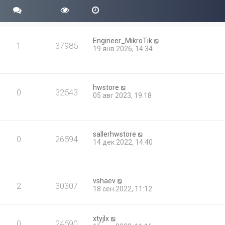
Engineer_MikroTik
1
37985
19 янв 2026, 14:34
hwstore
0
32543
05 авг 2023, 19:18
sallerhwstore
0
26594
14 дек 2022, 14:40
vshaev
2
30307
18 сен 2022, 11:12
xtyjlx
0
24590