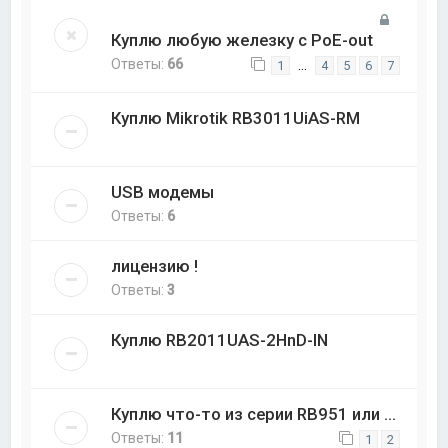
Куплю любую железку с PoE-out
Ответы:
66
…
1
4
5
6
7
Куплю Mikrotik RB3011UiAS-RM
USB модемы
Ответы:
6
лицензию !
Ответы:
3
Куплю RB2011UAS-2HnD-IN
Куплю что-то из серии RB951 или ...
Ответы:
11
1
2