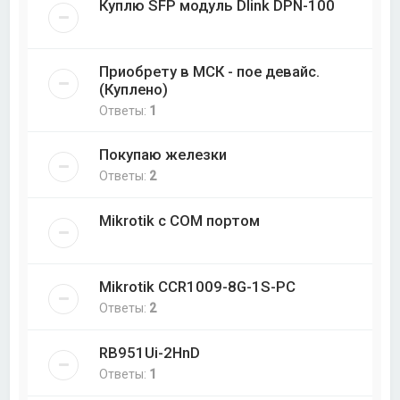
Куплю SFP модуль Dlink DPN-100
Приобрету в МСК - пое девайс.
(Куплено)
Ответы:
1
Покупаю железки
Ответы:
2
Mikrotik с COM портом
Mikrotik CCR1009-8G-1S-PC
Ответы:
2
RB951Ui-2HnD
Ответы:
1