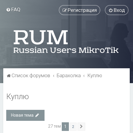
FAQ
Регистрация
Вход
Список форумов
Барахолка
Куплю
Куплю
Новая тема
27 тем
1
2
След.