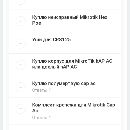
Куплю неисправный Mikrotik Hex
Poe
Уши для CRS125
Куплю корпус для MikroTik hAP AC
или дохлый hAP AC
Куплю полумертвую cap ac
Ответы:
1
Комплект крепежа для Mikrotik Cap
Ac
Ответы:
1