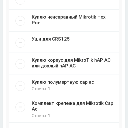
Куплю неисправный Mikrotik Hex
Poe
Уши для CRS125
Куплю корпус для MikroTik hAP AC
или дохлый hAP AC
Куплю полумертвую cap ac
Ответы:
1
Комплект крепежа для Mikrotik Cap
Ac
Ответы:
1