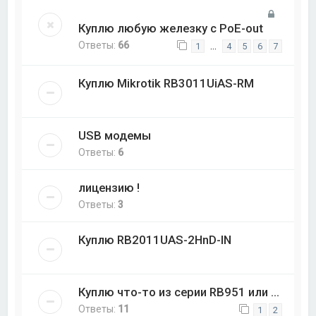
Куплю любую железку с PoE-out
Ответы:
66
…
1
4
5
6
7
Куплю Mikrotik RB3011UiAS-RM
USB модемы
Ответы:
6
лицензию !
Ответы:
3
Куплю RB2011UAS-2HnD-IN
Куплю что-то из серии RB951 или ...
Ответы:
11
1
2