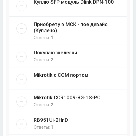
Куплю SFP модуль Dlink DPN-100
Приобрету в МСК - пое девайс.
(Куплено)
Ответы:
1
Покупаю железки
Ответы:
2
Mikrotik с COM портом
Mikrotik CCR1009-8G-1S-PC
Ответы:
2
RB951Ui-2HnD
Ответы:
1