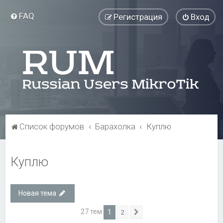
FAQ
Регистрация
Вход
Список форумов
Барахолка
Куплю
Куплю
Новая тема
27 тем
1
2
След.