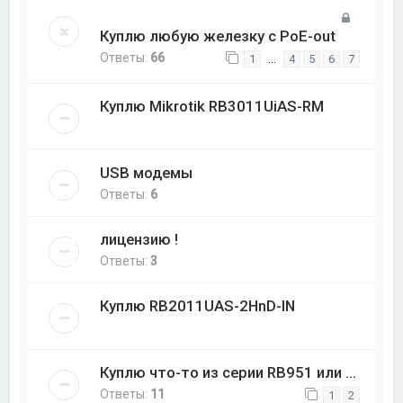
Куплю любую железку с PoE-out
Ответы:
66
…
1
4
5
6
7
Куплю Mikrotik RB3011UiAS-RM
USB модемы
Ответы:
6
лицензию !
Ответы:
3
Куплю RB2011UAS-2HnD-IN
Куплю что-то из серии RB951 или ...
Ответы:
11
1
2