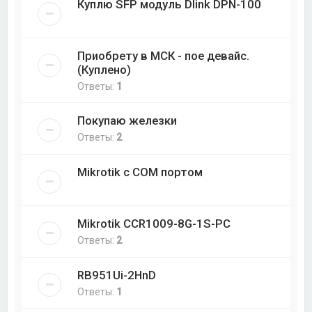
Куплю SFP модуль Dlink DPN-100
Приобрету в МСК - пое девайс.
(Куплено)
Ответы:
1
Покупаю железки
Ответы:
2
Mikrotik с COM портом
Mikrotik CCR1009-8G-1S-PC
Ответы:
2
RB951Ui-2HnD
Ответы:
1