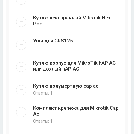
Куплю неисправный Mikrotik Hex
Poe
Уши для CRS125
Куплю корпус для MikroTik hAP AC
или дохлый hAP AC
Куплю полумертвую cap ac
Ответы:
1
Комплект крепежа для Mikrotik Cap
Ac
Ответы:
1