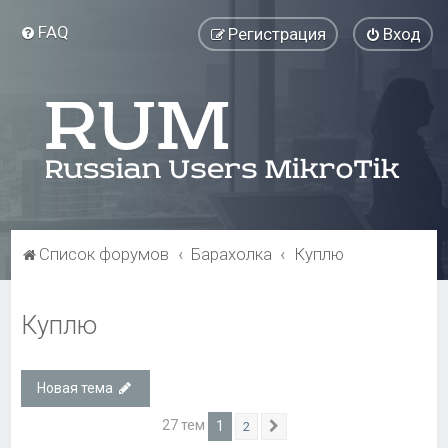
FAQ
Регистрация
Вход
Список форумов
Барахолка
Куплю
Куплю
Новая тема
27 тем
1
2
След.