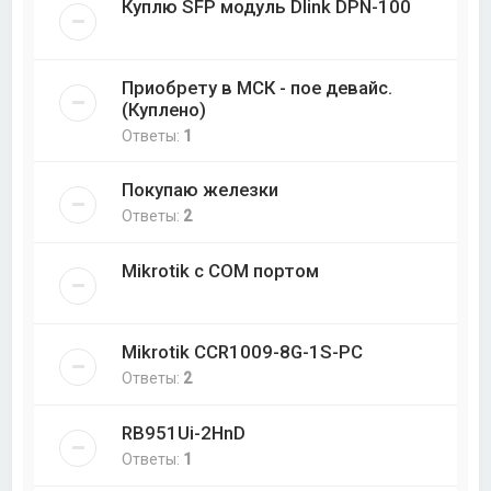
Куплю SFP модуль Dlink DPN-100
Приобрету в МСК - пое девайс.
(Куплено)
Ответы:
1
Покупаю железки
Ответы:
2
Mikrotik с COM портом
Mikrotik CCR1009-8G-1S-PC
Ответы:
2
RB951Ui-2HnD
Ответы:
1