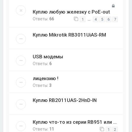
Куплю любую железку с PoE-out
Ответы:
66
…
1
4
5
6
7
Куплю Mikrotik RB3011UiAS-RM
USB модемы
Ответы:
6
лицензию !
Ответы:
3
Куплю RB2011UAS-2HnD-IN
Куплю что-то из серии RB951 или ...
Ответы:
11
1
2