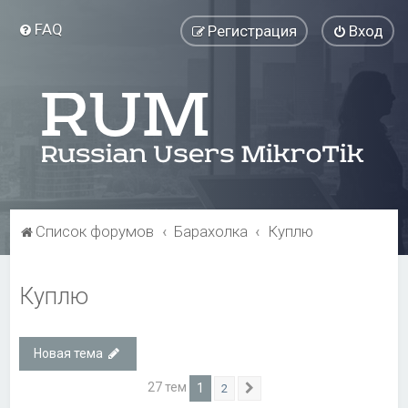
FAQ
Регистрация
Вход
Список форумов
Барахолка
Куплю
Куплю
Новая тема
27 тем
1
2
След.