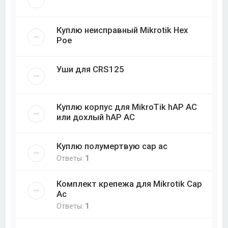
Куплю неисправный Mikrotik Hex
Poe
Уши для CRS125
Куплю корпус для MikroTik hAP AC
или дохлый hAP AC
Куплю полумертвую cap ac
Ответы:
1
Комплект крепежа для Mikrotik Cap
Ac
Ответы:
1