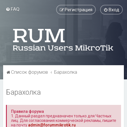
FAQ
Регистрация
Вход
Список форумов
Барахолка
Барахолка
Правила форума
1. Данный раздел предназначен только для Частных
лиц. Для согласования коммерческой рекламы, пишите
на почту
admin@forummikrotik.ru