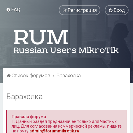
FAQ
Регистрация
Вход
Список форумов
Барахолка
Барахолка
Правила форума
1. Данный раздел предназначен только для Частных
лиц. Для согласования коммерческой рекламы, пишите
на почту
admin@forummikrotik.ru