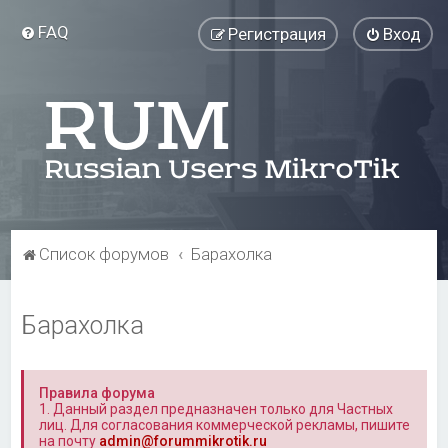
FAQ
Регистрация
Вход
Список форумов
Барахолка
Барахолка
Правила форума
1. Данный раздел предназначен только для Частных
лиц. Для согласования коммерческой рекламы, пишите
на почту
admin@forummikrotik.ru