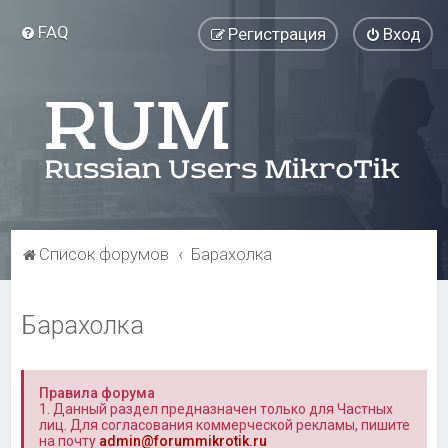
FAQ
Регистрация
Вход
Список форумов
Барахолка
Барахолка
Правила форума
1. Данный раздел предназначен только для Частных
лиц. Для согласования коммерческой рекламы, пишите
на почту
admin@forummikrotik.ru