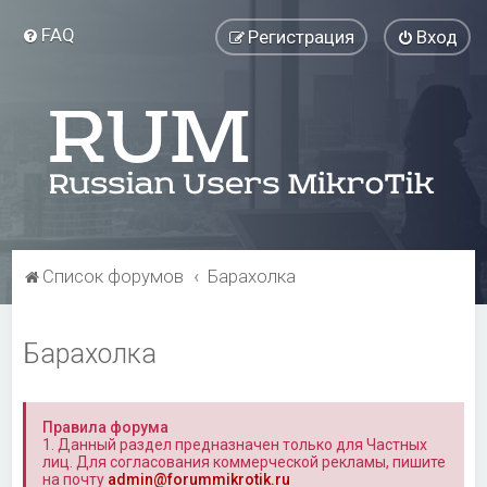
FAQ
Регистрация
Вход
Список форумов
Барахолка
Барахолка
Правила форума
1. Данный раздел предназначен только для Частных
лиц. Для согласования коммерческой рекламы, пишите
на почту
admin@forummikrotik.ru