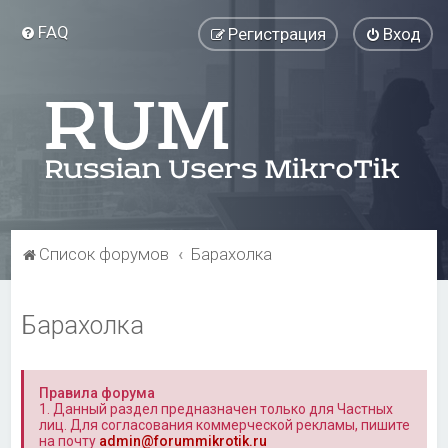
FAQ
Регистрация
Вход
Список форумов
Барахолка
Барахолка
Правила форума
1. Данный раздел предназначен только для Частных
лиц. Для согласования коммерческой рекламы, пишите
на почту
admin@forummikrotik.ru