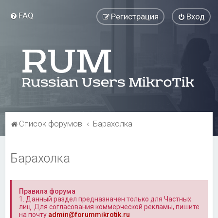
FAQ
Регистрация
Вход
Список форумов
Барахолка
Барахолка
Правила форума
1. Данный раздел предназначен только для Частных
лиц. Для согласования коммерческой рекламы, пишите
на почту
admin@forummikrotik.ru