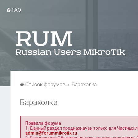
FAQ
Список форумов
Барахолка
Барахолка
Правила форума
1. Данный раздел предназначен только для Частных л
admin@forummikrotik.ru