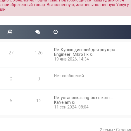
 Одно Объявление - одна тема. Повторяющиеся темы удаляются
а приобретенный товар. Выполненную, или невыполненную Услугу.
ий.
Re: Куплю дисплей для роутера…
27
126
П
Engineer_MikroTik
е
19 янв 2026, 14:34
р
е
й
Нет сообщений
т
0
0
и
к
п
о
Re: установка sing-box в конт…
6
12
с
П
KaNelam
л
е
11 сен 2024, 08:04
е
р
д
е
н
й
е
т
м
2 темы • Стран
и