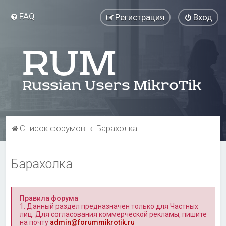
FAQ
Регистрация
Вход
Список форумов
Барахолка
Барахолка
Правила форума
1. Данный раздел предназначен только для Частных
лиц. Для согласования коммерческой рекламы, пишите
на почту
admin@forummikrotik.ru