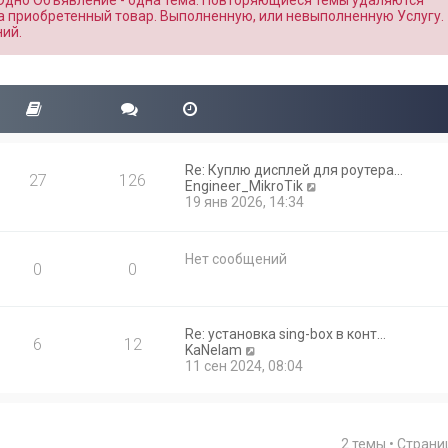
 Одно Объявление - одна тема. Повторяющиеся темы удаляются
а приобретенный товар. Выполненную, или невыполненную Услугу.
ий.
Re: Куплю дисплей для роутера…
27
126
П
Engineer_MikroTik
е
19 янв 2026, 14:34
р
е
й
Нет сообщений
т
0
0
и
к
п
о
Re: установка sing-box в конт…
6
12
с
П
KaNelam
л
е
11 сен 2024, 08:04
е
р
д
е
н
й
е
т
м
2 темы • Стран
и