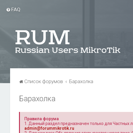
FAQ
Список форумов
Барахолка
Барахолка
Правила форума
1. Данный раздел предназначен только для Частных л
admin@forummikrotik.ru