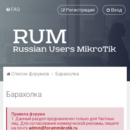
FAQ
Регистрация
Вход
Список форумов
Барахолка
Барахолка
Правила форума
1. Данный раздел предназначен только для Частных
лиц. Для согласования коммерческой рекламы, пишите
на почту
admin@forummikrotik.ru