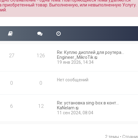
 Одно Объявление - одна тема. Повторяющиеся темы удаляются
а приобретенный товар. Выполненную, или невыполненную Услугу.
ий.
Re: Куплю дисплей для роутера…
27
126
П
Engineer_MikroTik
е
19 янв 2026, 14:34
р
е
й
Нет сообщений
т
0
0
и
к
п
о
Re: установка sing-box в конт…
6
12
с
П
KaNelam
л
е
11 сен 2024, 08:04
е
р
д
е
н
й
е
т
м
2 темы • Стран
и