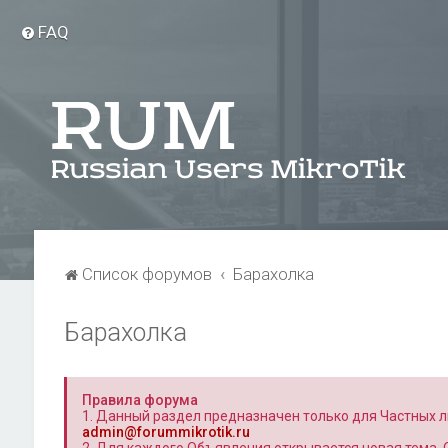
FAQ
Список форумов
Барахолка
Барахолка
Правила форума
1. Данный раздел предназначен только для Частных л
admin@forummikrotik.ru