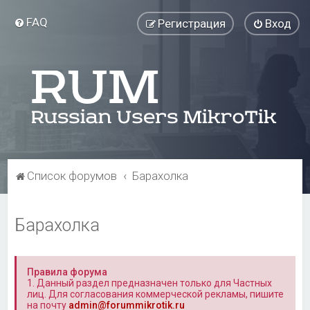
FAQ
Регистрация
Вход
Список форумов
Барахолка
Барахолка
Правила форума
1. Данный раздел предназначен только для Частных
лиц. Для согласования коммерческой рекламы, пишите
на почту
admin@forummikrotik.ru