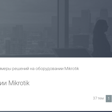
меры решений на оборудовании Mikrotik
и Mikrotik
37 тем
1