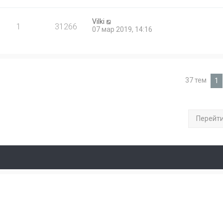
Vilki
1
31266
07 мар 2019, 14:16
37 тем
1
Перейт