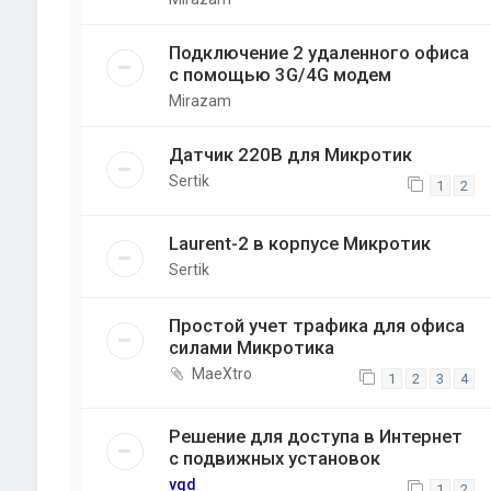
Подключение 2 удаленного офиса
с помощью 3G/4G модем
Mirazam
Датчик 220В для Микротик
Sertik
1
2
Laurent-2 в корпусе Микротик
Sertik
Простой учет трафика для офиса
силами Микротика
MaeXtro
1
2
3
4
Решение для доступа в Интернет
с подвижных установок
vqd
1
2