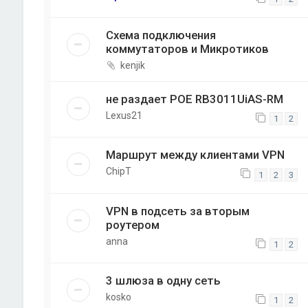
Схема подключения
коммутаторов и Микротиков
kenjik
не раздает POE RB3011UiAS-RM
Lexus21
1
2
Маршрут между клиентами VPN
ChipT
1
2
3
VPN в подсеть за вторым
роутером
anna
1
2
3 шлюза в одну сеть
kosko
1
2