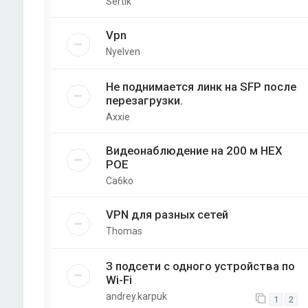
Sertik
Vpn
Nyelven
Не поднимается линк на SFP после
перезагрузки.
Axxie
Видеонаблюдение на 200 м НЕХ
РОЕ
Ca6ko
VPN для разных сетей
Thomas
З подсети с одного устройства по
Wi-Fi
andrey.karpuk
1
2