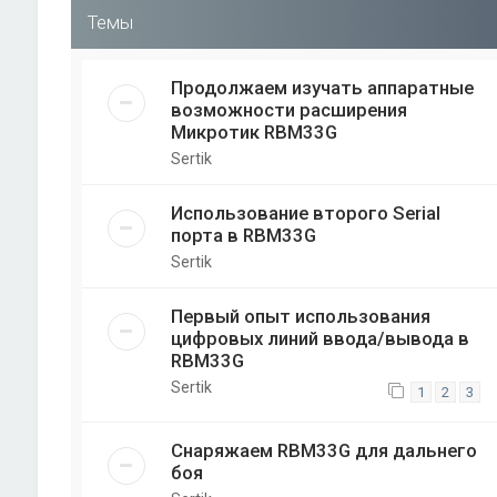
Темы
Продолжаем изучать аппаратные
возможности расширения
Микротик RBM33G
Sertik
Использование второго Serial
порта в RBM33G
Sertik
Первый опыт использования
цифровых линий ввода/вывода в
RBM33G
Sertik
1
2
3
Снаряжаем RBM33G для дальнего
боя