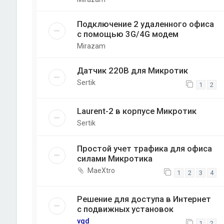
Подключение 2 удаленного офиса
с помощью 3G/4G модем
Mirazam
Датчик 220В для Микротик
Sertik
1
2
Laurent-2 в корпусе Микротик
Sertik
Простой учет трафика для офиса
силами Микротика
MaeXtro
1
2
3
4
Решение для доступа в Интернет
с подвижных установок
vqd
1
2