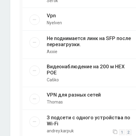
Sertik
Vpn
Nyelven
Не поднимается линк на SFP после
перезагрузки.
Axxie
Видеонаблюдение на 200 м НЕХ
РОЕ
Ca6ko
VPN для разных сетей
Thomas
З подсети с одного устройства по
Wi-Fi
andrey.karpuk
1
2