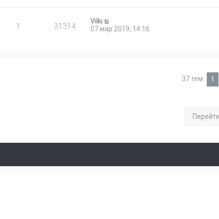
Vilki
1
31314
07 мар 2019, 14:16
37 тем
1
Перейт