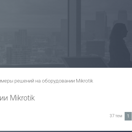
меры решений на оборудовании Mikrotik
и Mikrotik
37 тем
1