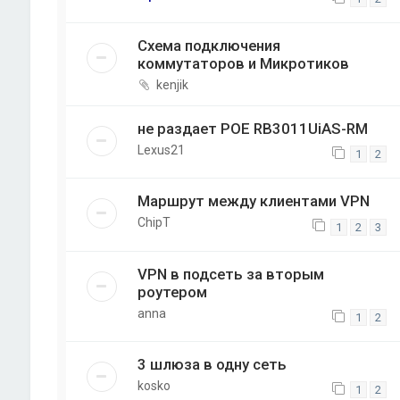
Схема подключения
коммутаторов и Микротиков
kenjik
не раздает POE RB3011UiAS-RM
Lexus21
1
2
Маршрут между клиентами VPN
ChipT
1
2
3
VPN в подсеть за вторым
роутером
anna
1
2
3 шлюза в одну сеть
kosko
1
2