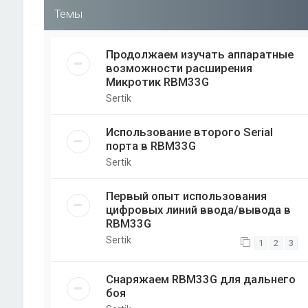
Темы
Продолжаем изучать аппаратные
возможности расширения
Микротик RBM33G
Sertik
Использование второго Serial
порта в RBM33G
Sertik
Первый опыт использования
цифровых линий ввода/вывода в
RBM33G
Sertik
1
2
3
Снаряжаем RBM33G для дальнего
боя