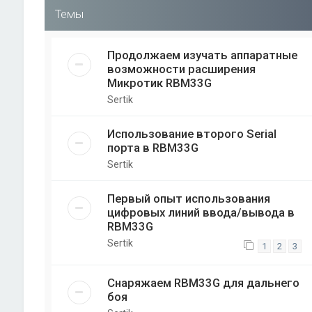
Темы
Продолжаем изучать аппаратные
возможности расширения
Микротик RBM33G
Sertik
Использование второго Serial
порта в RBM33G
Sertik
Первый опыт использования
цифровых линий ввода/вывода в
RBM33G
Sertik
1
2
3
Снаряжаем RBM33G для дальнего
боя