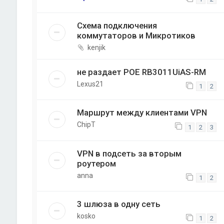
Схема подключения
коммутаторов и Микротиков
kenjik
не раздает POE RB3011UiAS-RM
Lexus21
1
2
Маршрут между клиентами VPN
ChipT
1
2
3
VPN в подсеть за вторым
роутером
anna
1
2
3 шлюза в одну сеть
kosko
1
2