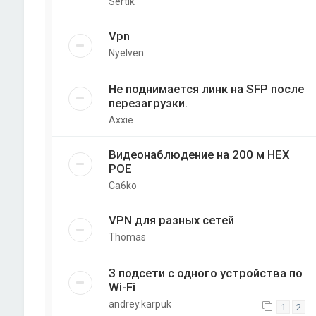
Sertik
Vpn
Nyelven
Не поднимается линк на SFP после
перезагрузки.
Axxie
Видеонаблюдение на 200 м НЕХ
РОЕ
Ca6ko
VPN для разных сетей
Thomas
З подсети с одного устройства по
Wi-Fi
andrey.karpuk
1
2