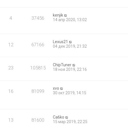
kenjik
4
37456
14 апр 2020, 13:02
Lexus21
12
67166
04 дек 2019, 21:32
ChipTuner
23
105815
18 ноя 2019, 22:16
xvo
16
81099
30 окт 2019, 14:15
Ca6ko
13
81600
15 мар 2019, 22:25