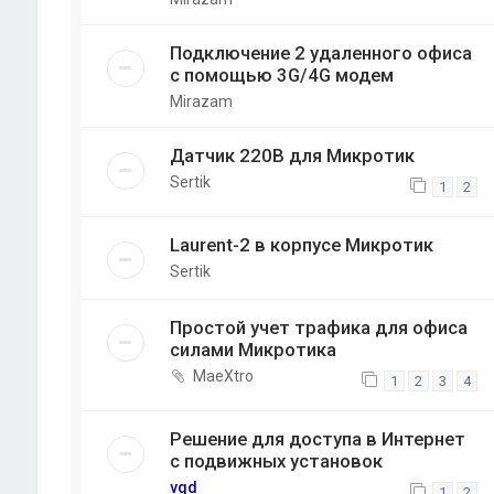
Подключение 2 удаленного офиса
с помощью 3G/4G модем
Mirazam
Датчик 220В для Микротик
Sertik
1
2
Laurent-2 в корпусе Микротик
Sertik
Простой учет трафика для офиса
силами Микротика
MaeXtro
1
2
3
4
Решение для доступа в Интернет
с подвижных установок
vqd
1
2