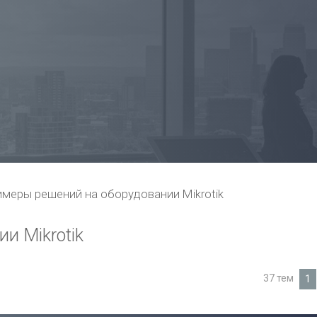
меры решений на оборудовании Mikrotik
и Mikrotik
37 тем
1