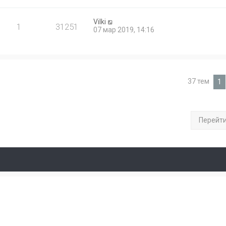
Vilki
1
31251
07 мар 2019, 14:16
37 тем
1
Перейт