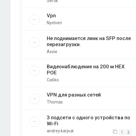
Sertik
Vpn
Nyelven
Не поднимается линк на SFP после
перезагрузки.
Axxie
Видеонаблюдение на 200 м НЕХ
РОЕ
Ca6ko
VPN для разных сетей
Thomas
З подсети с одного устройства по
Wi-Fi
andrey.karpuk
1
2