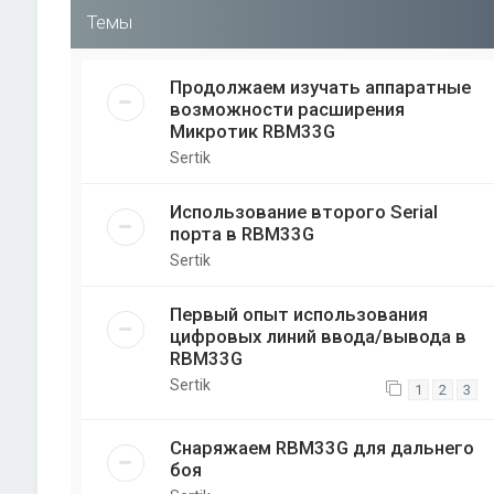
Темы
Продолжаем изучать аппаратные
возможности расширения
Микротик RBM33G
Sertik
Использование второго Serial
порта в RBM33G
Sertik
Первый опыт использования
цифровых линий ввода/вывода в
RBM33G
Sertik
1
2
3
Снаряжаем RBM33G для дальнего
боя