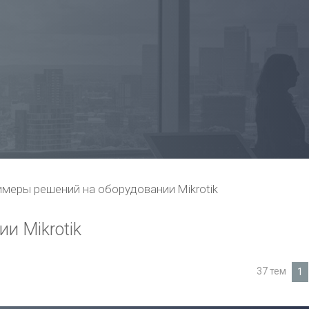
меры решений на оборудовании Mikrotik
и Mikrotik
37 тем
1