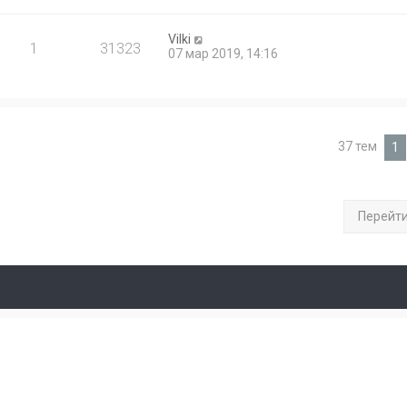
Vilki
1
31323
07 мар 2019, 14:16
37 тем
1
Перейт