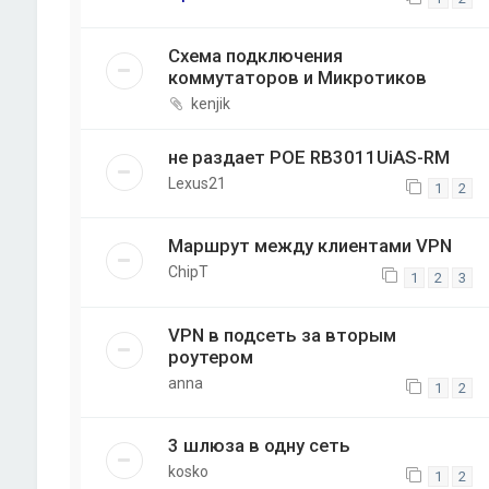
Схема подключения
коммутаторов и Микротиков
kenjik
не раздает POE RB3011UiAS-RM
Lexus21
1
2
Маршрут между клиентами VPN
ChipT
1
2
3
VPN в подсеть за вторым
роутером
anna
1
2
3 шлюза в одну сеть
kosko
1
2