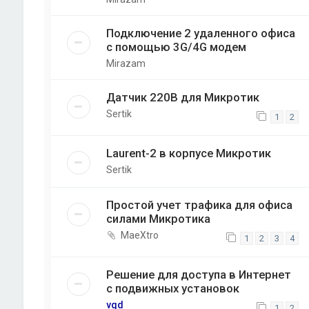
Подключение 2 удаленного офиса
с помощью 3G/4G модем
Mirazam
Датчик 220В для Микротик
Sertik
1
2
Laurent-2 в корпусе Микротик
Sertik
Простой учет трафика для офиса
силами Микротика
MaeXtro
1
2
3
4
Решение для доступа в Интернет
с подвижных установок
vqd
1
2