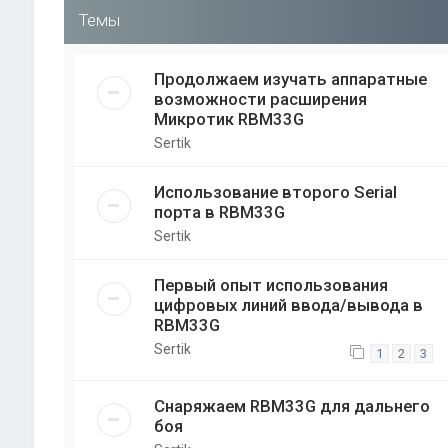
Темы
Продолжаем изучать аппаратные
возможности расширения
Микротик RBM33G
Sertik
Использование второго Serial
порта в RBM33G
Sertik
Первый опыт использования
цифровых линий ввода/вывода в
RBM33G
Sertik
1
2
3
Снаряжаем RBM33G для дальнего
боя