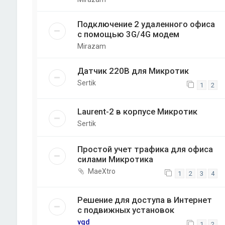
Подключение 2 удаленного офиса
с помощью 3G/4G модем
Mirazam
Датчик 220В для Микротик
Sertik
1
2
Laurent-2 в корпусе Микротик
Sertik
Простой учет трафика для офиса
силами Микротика
MaeXtro
1
2
3
4
Решение для доступа в Интернет
с подвижных установок
vqd
1
2