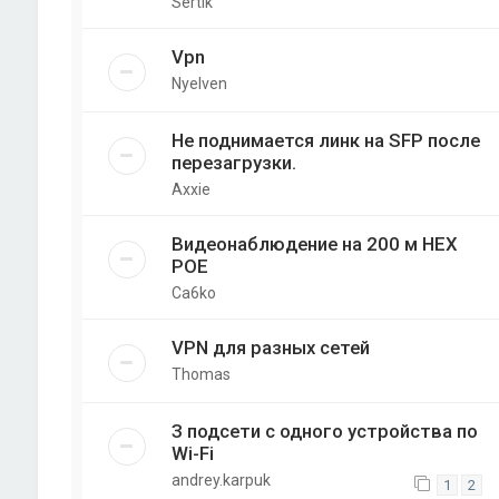
Sertik
Vpn
Nyelven
Не поднимается линк на SFP после
перезагрузки.
Axxie
Видеонаблюдение на 200 м НЕХ
РОЕ
Ca6ko
VPN для разных сетей
Thomas
З подсети с одного устройства по
Wi-Fi
andrey.karpuk
1
2