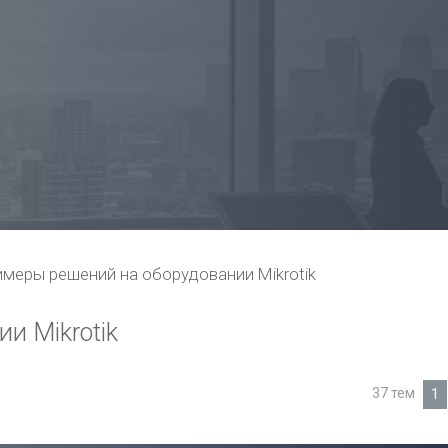
меры решений на оборудовании Mikrotik
и Mikrotik
37 тем
1