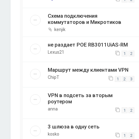
Схема подключения
коммутаторов и Микротиков
kenjik
не раздает POE RB3011UiAS-RM
Lexus21
1
2
Маршрут между клиентами VPN
ChipT
1
2
3
VPN в подсеть за вторым
роутером
anna
1
2
3 шлюза в одну сеть
kosko
1
2