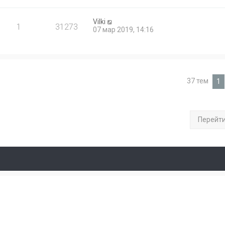
Vilki
1
31273
07 мар 2019, 14:16
37 тем
1
Перейт