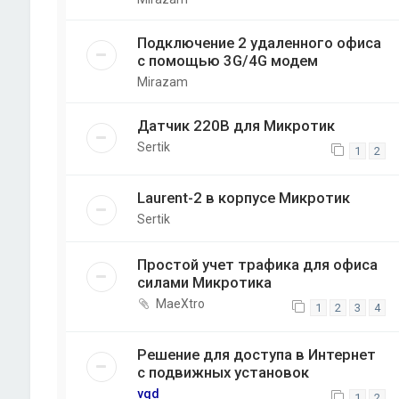
Подключение 2 удаленного офиса
с помощью 3G/4G модем
Mirazam
Датчик 220В для Микротик
Sertik
1
2
Laurent-2 в корпусе Микротик
Sertik
Простой учет трафика для офиса
силами Микротика
MaeXtro
1
2
3
4
Решение для доступа в Интернет
с подвижных установок
vqd
1
2