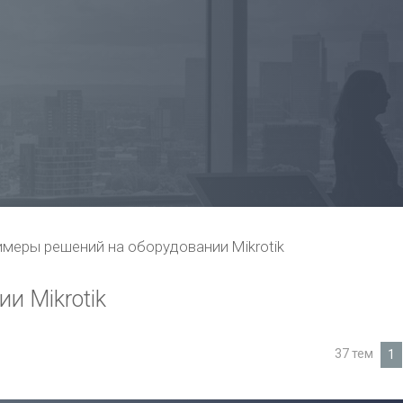
меры решений на оборудовании Mikrotik
и Mikrotik
37 тем
1