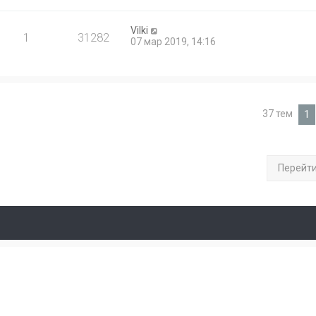
Vilki
1
31282
07 мар 2019, 14:16
37 тем
1
Перейт