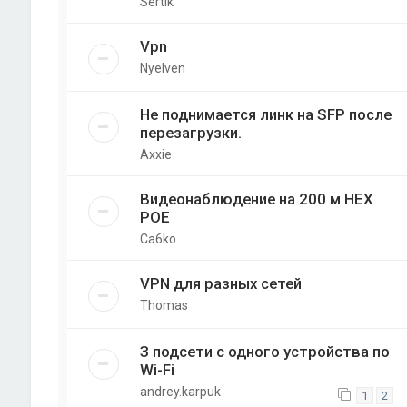
Sertik
Vpn
Nyelven
Не поднимается линк на SFP после
перезагрузки.
Axxie
Видеонаблюдение на 200 м НЕХ
РОЕ
Ca6ko
VPN для разных сетей
Thomas
З подсети с одного устройства по
Wi-Fi
andrey.karpuk
1
2