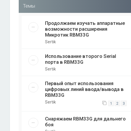
Темы
Продолжаем изучать аппаратные
возможности расширения
Микротик RBM33G
Sertik
Использование второго Serial
порта в RBM33G
Sertik
Первый опыт использования
цифровых линий ввода/вывода в
RBM33G
Sertik
1
2
3
Снаряжаем RBM33G для дальнего
боя