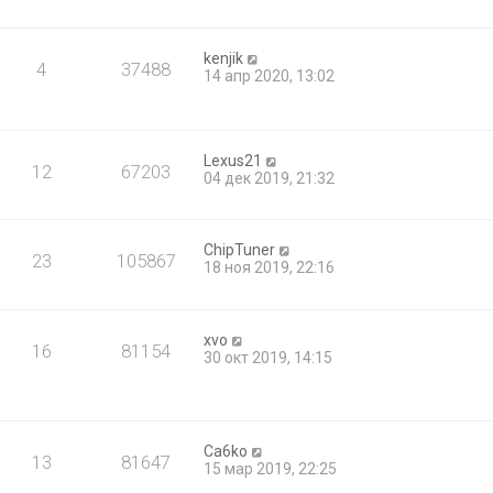
kenjik
4
37488
14 апр 2020, 13:02
Lexus21
12
67203
04 дек 2019, 21:32
ChipTuner
23
105867
18 ноя 2019, 22:16
xvo
16
81154
30 окт 2019, 14:15
Ca6ko
13
81647
15 мар 2019, 22:25