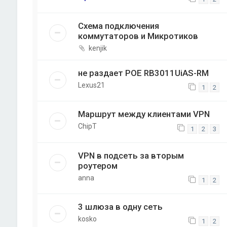
Схема подключения
коммутаторов и Микротиков
kenjik
не раздает POE RB3011UiAS-RM
Lexus21
1
2
Маршрут между клиентами VPN
ChipT
1
2
3
VPN в подсеть за вторым
роутером
anna
1
2
3 шлюза в одну сеть
kosko
1
2