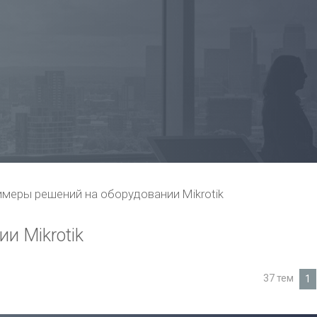
меры решений на оборудовании Mikrotik
и Mikrotik
37 тем
1