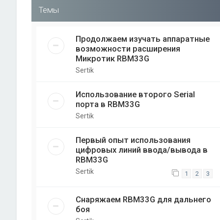
Темы
Продолжаем изучать аппаратные
возможности расширения
Микротик RBM33G
Sertik
Использование второго Serial
порта в RBM33G
Sertik
Первый опыт использования
цифровых линий ввода/вывода в
RBM33G
Sertik
1
2
3
Снаряжаем RBM33G для дальнего
боя