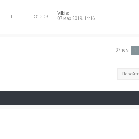
Vilki
1
31309
07 мар 2019, 14:16
37 тем
1
Перейт