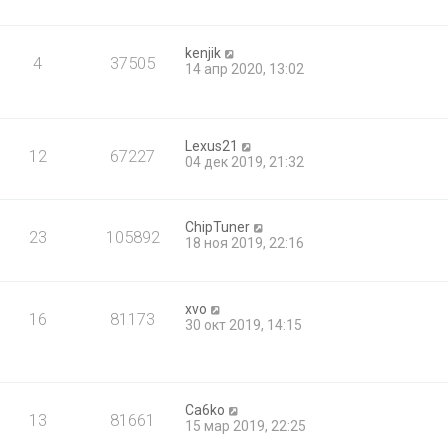
kenjik
4
37505
14 апр 2020, 13:02
Lexus21
12
67227
04 дек 2019, 21:32
ChipTuner
23
105892
18 ноя 2019, 22:16
xvo
16
81173
30 окт 2019, 14:15
Ca6ko
13
81661
15 мар 2019, 22:25