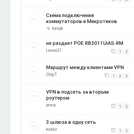
Схема подключения
коммутаторов и Микротиков
kenjik
не раздает POE RB3011UiAS-RM
Lexus21
1
2
Маршрут между клиентами VPN
ChipT
1
2
3
VPN в подсеть за вторым
роутером
anna
1
2
3 шлюза в одну сеть
kosko
1
2