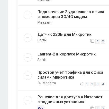
Подключение 2 удаленного офиса
с помощью 3G/4G модем
Mirazam
Датчик 220В для Микротик
Sertik
1
2
Laurent-2 в корпусе Микротик
Sertik
Простой учет трафика для офиса
силами Микротика
MaeXtro
1
2
3
4
Решение для доступа в Интернет
с подвижных установок
vqd
1
2