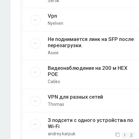
Sertik
Vpn
Nyelven
Не поднимается линк на SFP после
перезагрузки.
Axxie
Видеонаблюдение на 200 м НЕХ
РОЕ
Ca6ko
VPN для разных сетей
Thomas
З подсети с одного устройства по
Wi-Fi
andrey.karpuk
1
2