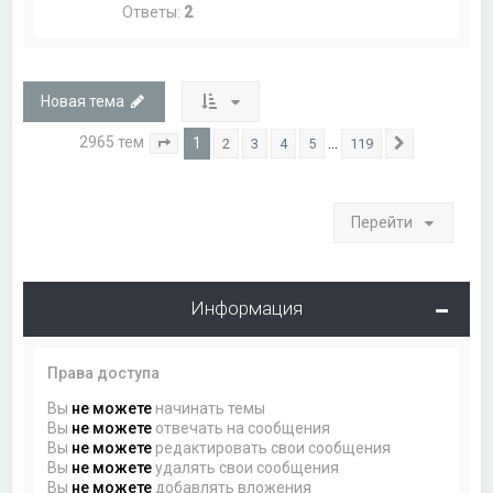
Ответы:
2
Новая тема
2965 тем
1
…
2
3
4
5
119
Страница
1
из
119
След.
Перейти
Информация
Права доступа
Вы
не можете
начинать темы
Вы
не можете
отвечать на сообщения
Вы
не можете
редактировать свои сообщения
Вы
не можете
удалять свои сообщения
Вы
не можете
добавлять вложения