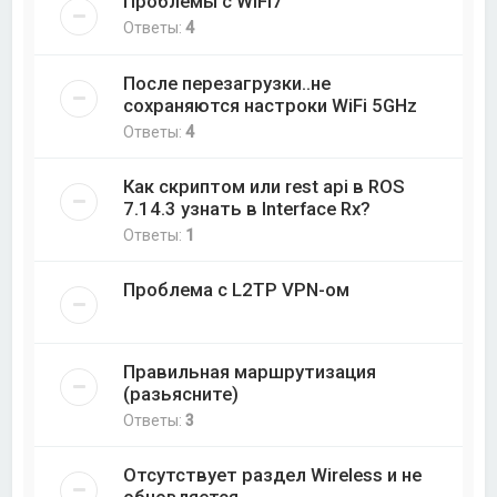
Проблемы с WiFi7
Ответы:
4
После перезагрузки..не
сохраняются настроки WiFi 5GHz
Ответы:
4
Как скриптом или rest api в ROS
7.14.3 узнать в Interface Rx?
Ответы:
1
Проблема с L2TP VPN-ом
Правильная маршрутизация
(разьясните)
Ответы:
3
Отсутствует раздел Wireless и не
обновляется