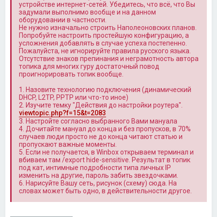
устройстве интернет-сетей. Убедитесь, что всё, что Вы
задумали выполнимо вообще и на данном
оборудовании в частности.
Не нужно изначально строить Наполеоновских планов.
Попробуйте настроить простейшую конфигурацию, а
усложнения добавлять в случае успеха постепенно.
Пожалуйста, не игнорируйте правила русского языка.
Отсутствие знаков препинания и неграмотность автора
топика для многих гуру достаточный повод
проигнорировать топик вообще.
1. Назовите технологию подключения (динамический
DHCP, L2TP, PPTP или что-то иное)
2. Изучите темку "Действия до настройки роутера".
viewtopic.php?f=15&t=2083
3. Настройте согласно выбранного Вами мануала
4. Дочитайте мануал до конца и без пропусков, в 70%
случаев люди просто не до конца читают статью и
пропускают важные моменты.
5. Если не получается, в Winbox открываем терминал и
вбиваем там /export hide-sensitive. Результат в топик
под кат, интимные подробности типа личных IP
изменить на другие, пароль забить звездочками.
6. Нарисуйте Вашу сеть, рисунок (схему) сюда. На
словах может быть одно, в действительности другое.