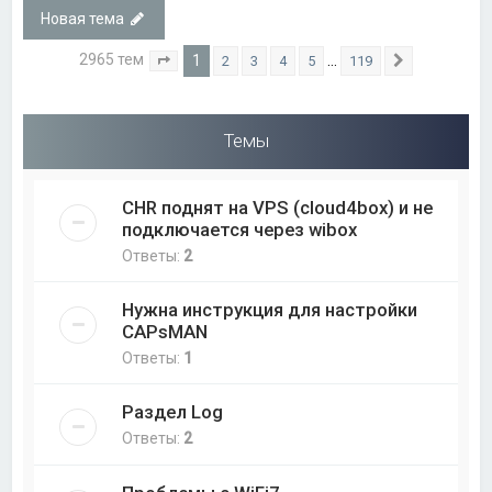
Новая тема
2965 тем
1
…
2
3
4
5
119
Страница
1
из
119
След.
Темы
CHR поднят на VPS (cloud4box) и не
подключается через wibox
Ответы:
2
Нужна инструкция для настройки
CAPsMAN
Ответы:
1
Раздел Log
Ответы:
2