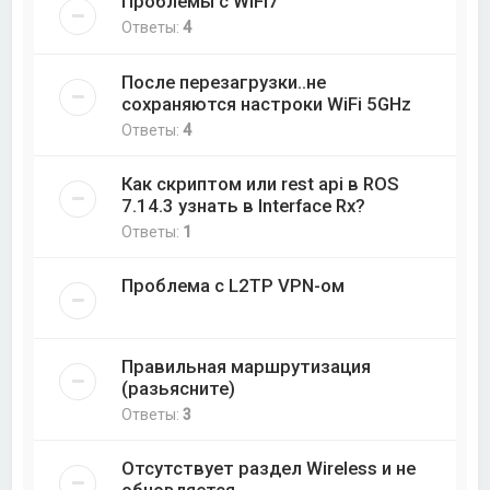
Проблемы с WiFi7
Ответы:
4
После перезагрузки..не
сохраняются настроки WiFi 5GHz
Ответы:
4
Как скриптом или rest api в ROS
7.14.3 узнать в Interface Rx?
Ответы:
1
Проблема с L2TP VPN-ом
Правильная маршрутизация
(разьясните)
Ответы:
3
Отсутствует раздел Wireless и не
обновляется