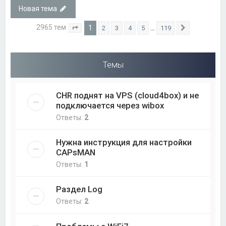
Новая тема
2965 тем
1
…
2
3
4
5
119
Страница
1
из
119
След.
Темы
CHR поднят на VPS (cloud4box) и не
подключается через wibox
Ответы:
2
Нужна инструкция для настройки
CAPsMAN
Ответы:
1
Раздел Log
Ответы:
2