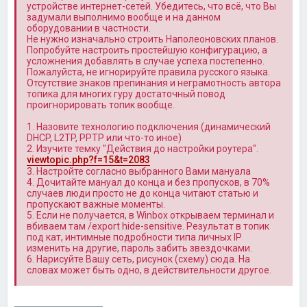
устройстве интернет-сетей. Убедитесь, что всё, что Вы
задумали выполнимо вообще и на данном
оборудовании в частности.
Не нужно изначально строить Наполеоновских планов.
Попробуйте настроить простейшую конфигурацию, а
усложнения добавлять в случае успеха постепенно.
Пожалуйста, не игнорируйте правила русского языка.
Отсутствие знаков препинания и неграмотность автора
топика для многих гуру достаточный повод
проигнорировать топик вообще.
1. Назовите технологию подключения (динамический
DHCP, L2TP, PPTP или что-то иное)
2. Изучите темку "Действия до настройки роутера".
viewtopic.php?f=15&t=2083
3. Настройте согласно выбранного Вами мануала
4. Дочитайте мануал до конца и без пропусков, в 70%
случаев люди просто не до конца читают статью и
пропускают важные моменты.
5. Если не получается, в Winbox открываем терминал и
вбиваем там /export hide-sensitive. Результат в топик
под кат, интимные подробности типа личных IP
изменить на другие, пароль забить звездочками.
6. Нарисуйте Вашу сеть, рисунок (схему) сюда. На
словах может быть одно, в действительности другое.