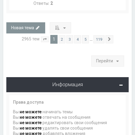
Ответы:
2
Новая тема
2965 тем
1
…
2
3
4
5
119
Страница
1
из
119
След.
Перейти
Информация
Права доступа
Вы
не можете
начинать темы
Вы
не можете
отвечать на сообщения
Вы
не можете
редактировать свои сообщения
Вы
не можете
удалять свои сообщения
Вы
не можете
добавлять вложения