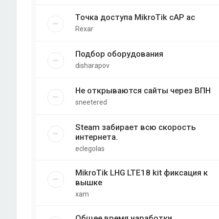
Точка доступа MikroTik cAP ac
Rexar
Подбор оборудования
disharapov
Не открываются сайты через ВПН
sneetered
Steam забирает всю скорость
интернета.
eclegolas
MikroTik LHG LTE18 kit фиксация к
вышке
xam
Общее время наработки