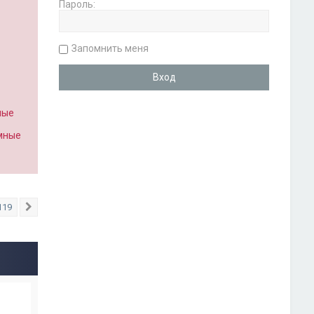
Пароль:
Запомнить меня
ные
имные
119
След.