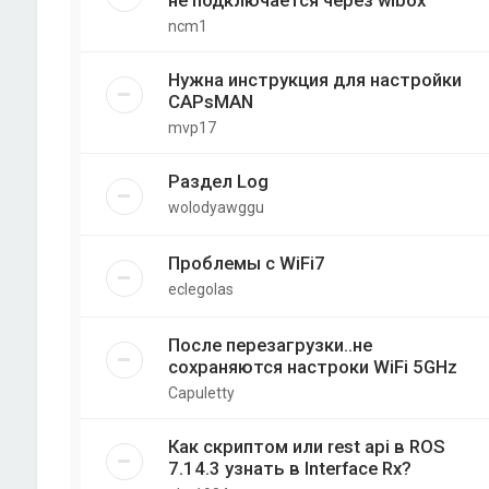
не подключается через wibox
ncm1
Нужна инструкция для настройки
CAPsMAN
mvp17
Раздел Log
wolodyawggu
Проблемы с WiFi7
eclegolas
После перезагрузки..не
сохраняются настроки WiFi 5GHz
Capuletty
Как скриптом или rest api в ROS
7.14.3 узнать в Interface Rx?