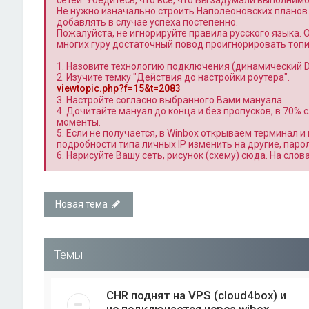
сетей. Убедитесь, что всё, что Вы задумали выполним
Не нужно изначально строить Наполеоновских планов
добавлять в случае успеха постепенно.
Пожалуйста, не игнорируйте правила русского языка. 
многих гуру достаточный повод проигнорировать топи
1. Назовите технологию подключения (динамический DH
2. Изучите темку "Действия до настройки роутера".
viewtopic.php?f=15&t=2083
3. Настройте согласно выбранного Вами мануала
4. Дочитайте мануал до конца и без пропусков, в 70%
моменты.
5. Если не получается, в Winbox открываем терминал и 
подробности типа личных IP изменить на другие, паро
6. Нарисуйте Вашу сеть, рисунок (схему) сюда. На сло
Новая тема
Темы
CHR поднят на VPS (cloud4box) и