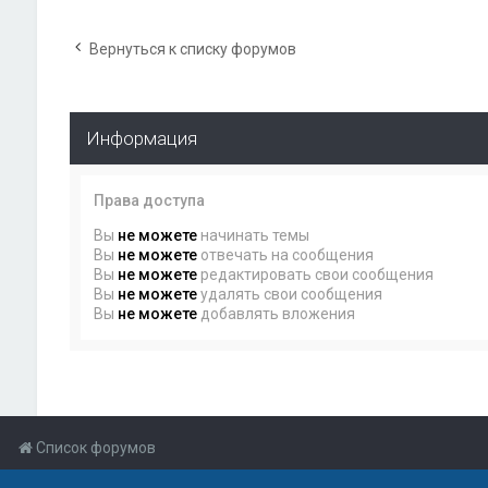
Вернуться к списку форумов
Информация
Права доступа
Вы
не можете
начинать темы
Вы
не можете
отвечать на сообщения
Вы
не можете
редактировать свои сообщения
Вы
не можете
удалять свои сообщения
Вы
не можете
добавлять вложения
Список форумов