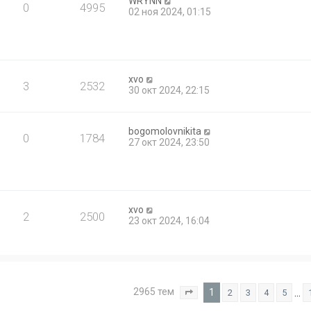
WRYNN
0
4995
02 ноя 2024, 01:15
xvo
3
2532
30 окт 2024, 22:15
bogomolovnikita
0
1784
27 окт 2024, 23:50
xvo
2
2500
23 окт 2024, 16:04
2965 тем
1
…
2
3
4
5
Страница
1
из
119