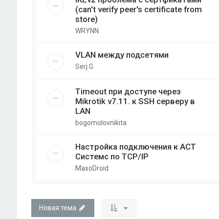
(can't verify peer's certificate from
store)
WRYNN
VLAN между подсетями
Serj.G
Timeout при доступе через
Mikrotik v7.11. к SSH серверу в
LAN
bogomolovnikita
Настройка подключения к АСТ
Системс по TCP/IP
MaxoDroid
Новая тема