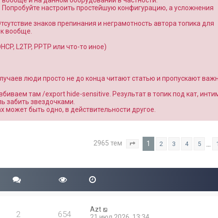
о вообще и на данном оборудовании в частности.
. Попробуйте настроить простейшую конфигурацию, а усложнения
Отсутствие знаков препинания и неграмотность автора топика для
к вообще.
CP, L2TP, PPTP или что-то иное)
 случаев люди просто не до конца читают статью и пропускают важ
вбиваем там /export hide-sensitive. Результат в топик под кат, инт
ль забить звездочками.
вах может быть одно, в действительности другое.
2965 тем
1
…
2
3
4
5
Страница
1
из
119
Azt
2
654
21 июл 2026, 13:34