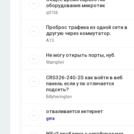
оборудования микротик
q0156
Проброс трафика из одной сети в
другую через коммутатор.
A13
Не могу открыть порты, нуб.
Wamphiri
CRS326-24G-2S как войти в веб
панель если у пк отличается
подсеть?
Billyherington
отваливается интернет
gmx
IKEv2 проблема с сертфикатами