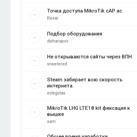
Точка доступа MikroTik cAP ac
Rexar
Подбор оборудования
disharapov
Не открываются сайты через ВПН
sneetered
Steam забирает всю скорость
интернета.
eclegolas
MikroTik LHG LTE18 kit фиксация к
вышке
xam
Общее время наработки