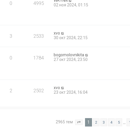
WRYNN
0
4995
02 ноя 2024, 01:15
xvo
3
2533
30 окт 2024, 22:15
bogomolovnikita
0
1784
27 окт 2024, 23:50
xvo
2
2502
23 окт 2024, 16:04
2965 тем
1
…
2
3
4
5
Страница
1
из
119