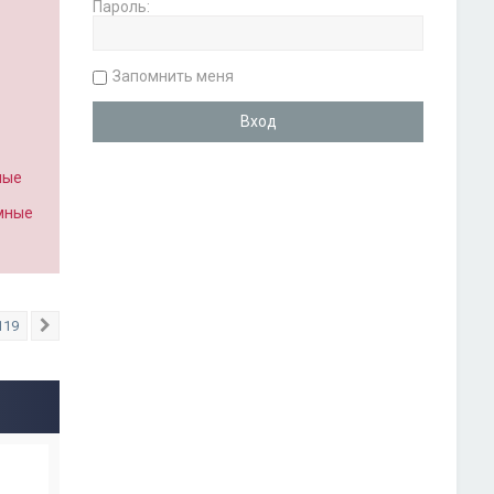
Пароль:
Запомнить меня
ные
имные
119
След.