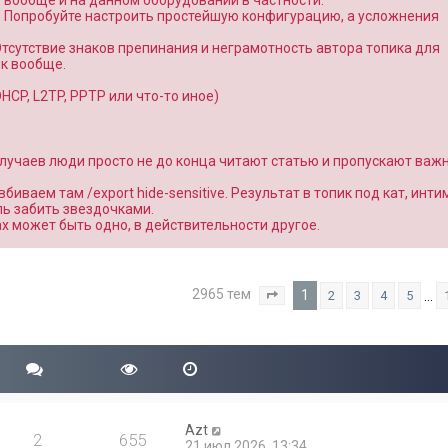
о вообще и на данном оборудовании в частности.
. Попробуйте настроить простейшую конфигурацию, а усложнения
Отсутствие знаков препинания и неграмотность автора топика для
к вообще.
CP, L2TP, PPTP или что-то иное)
 случаев люди просто не до конца читают статью и пропускают важ
вбиваем там /export hide-sensitive. Результат в топик под кат, инт
ль забить звездочками.
вах может быть одно, в действительности другое.
2965 тем
1
…
2
3
4
5
Страница
1
из
119
Azt
2
655
21 июл 2026, 13:34