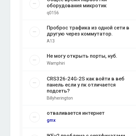
оборудования микротик
q0156
Проброс трафика из одной сети в
другую через коммутатор.
A13
Не могу открыть порты, нуб.
Wamphiri
CRS326-24G-2S как войти в веб
панель если у пк отличается
подсеть?
Billyherington
отваливается интернет
gmx
IKEv2 проблема с сертфикатами