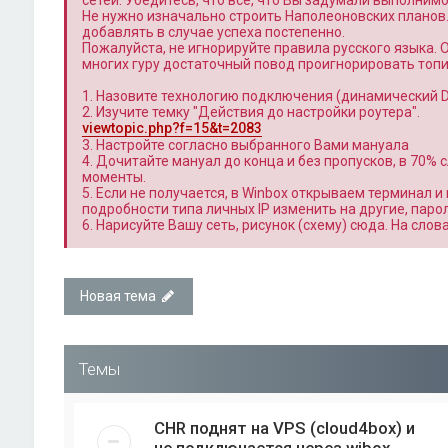
сетей. Убедитесь, что всё, что Вы задумали выполним
Не нужно изначально строить Наполеоновских планов
добавлять в случае успеха постепенно.
Пожалуйста, не игнорируйте правила русского языка. 
многих гуру достаточный повод проигнорировать топи
1. Назовите технологию подключения (динамический DH
2. Изучите темку "Действия до настройки роутера".
viewtopic.php?f=15&t=2083
3. Настройте согласно выбранного Вами мануала
4. Дочитайте мануал до конца и без пропусков, в 70%
моменты.
5. Если не получается, в Winbox открываем терминал и 
подробности типа личных IP изменить на другие, паро
6. Нарисуйте Вашу сеть, рисунок (схему) сюда. На сло
Новая тема
Темы
CHR поднят на VPS (cloud4box) и