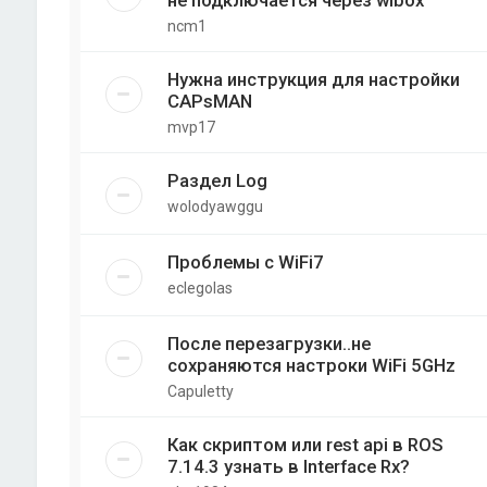
не подключается через wibox
ncm1
Нужна инструкция для настройки
CAPsMAN
mvp17
Раздел Log
wolodyawggu
Проблемы с WiFi7
eclegolas
После перезагрузки..не
сохраняются настроки WiFi 5GHz
Capuletty
Как скриптом или rest api в ROS
7.14.3 узнать в Interface Rx?