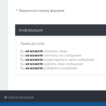
Вернуться к списку форумов
Информация
Права доступа
Вы
не можете
начинать темы
Вы
не можете
отвечать на сообщения
Вы
не можете
редактировать свои сообщения
Вы
не можете
удалять свои сообщения
Вы
не можете
добавлять вложения
Список форумов