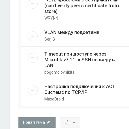
(can't verify peer's certificate from
store)
WRYNN
VLAN между подсетями
Serj.G
Timeout при доступе через
Mikrotik v7.11. к SSH серверу в
LAN
bogomolovnikita
Настройка подключения к АСТ
Системс по TCP/IP
MaxoDroid
Новая тема