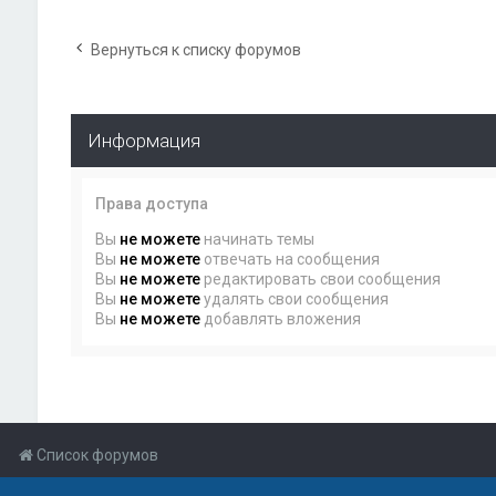
Вернуться к списку форумов
Информация
Права доступа
Вы
не можете
начинать темы
Вы
не можете
отвечать на сообщения
Вы
не можете
редактировать свои сообщения
Вы
не можете
удалять свои сообщения
Вы
не можете
добавлять вложения
Список форумов