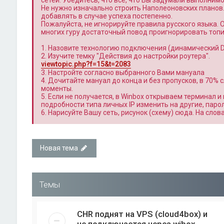
сетей. Убедитесь, что всё, что Вы задумали выполним
Не нужно изначально строить Наполеоновских планов
добавлять в случае успеха постепенно.
Пожалуйста, не игнорируйте правила русского языка. 
многих гуру достаточный повод проигнорировать топи
1. Назовите технологию подключения (динамический DH
2. Изучите темку "Действия до настройки роутера".
viewtopic.php?f=15&t=2083
3. Настройте согласно выбранного Вами мануала
4. Дочитайте мануал до конца и без пропусков, в 70%
моменты.
5. Если не получается, в Winbox открываем терминал и 
подробности типа личных IP изменить на другие, паро
6. Нарисуйте Вашу сеть, рисунок (схему) сюда. На сло
Новая тема
Темы
CHR поднят на VPS (cloud4box) и