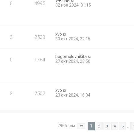
WRYNN
0
4995
02 ноя 2024, 01:15
xvo
3
2533
30 окт 2024, 22:15
bogomolovnikita
0
1784
27 окт 2024, 23:50
xvo
2
2502
23 окт 2024, 16:04
2965 тем
1
…
2
3
4
5
Страница
1
из
119