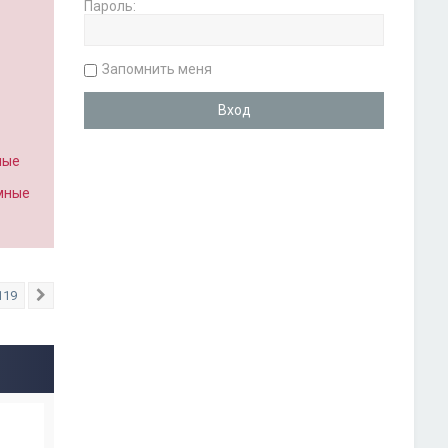
Пароль:
Запомнить меня
ные
имные
119
След.