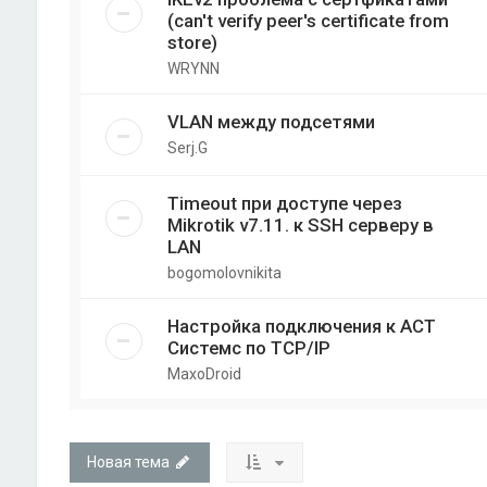
(can't verify peer's certificate from
store)
WRYNN
VLAN между подсетями
Serj.G
Timeout при доступе через
Mikrotik v7.11. к SSH серверу в
LAN
bogomolovnikita
Настройка подключения к АСТ
Системс по TCP/IP
MaxoDroid
Новая тема