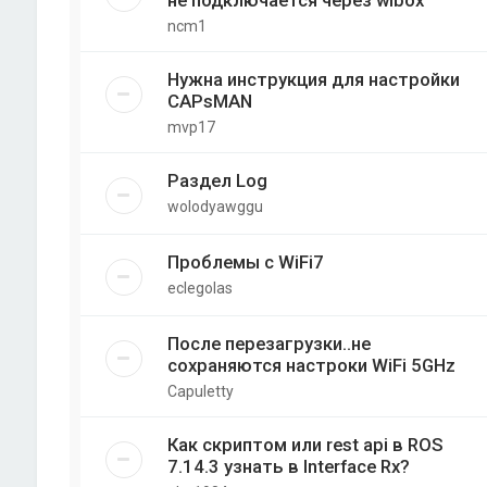
не подключается через wibox
ncm1
Нужна инструкция для настройки
CAPsMAN
mvp17
Раздел Log
wolodyawggu
Проблемы с WiFi7
eclegolas
После перезагрузки..не
сохраняются настроки WiFi 5GHz
Capuletty
Как скриптом или rest api в ROS
7.14.3 узнать в Interface Rx?