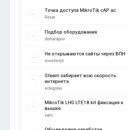
Точка доступа MikroTik cAP ac
Rexar
Подбор оборудования
disharapov
Не открываются сайты через ВПН
sneetered
Steam забирает всю скорость
интернета.
eclegolas
MikroTik LHG LTE18 kit фиксация к
вышке
xam
Общее время наработки