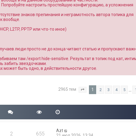
о вообще и на данном оборудовании в частности.
. Попробуйте настроить простейшую конфигурацию, а усложнения
Отсутствие знаков препинания и неграмотность автора топика для
к вообще.
CP, L2TP, PPTP или что-то иное)
 случаев люди просто не до конца читают статью и пропускают важ
вбиваем там /export hide-sensitive. Результат в топик под кат, инт
ль забить звездочками.
вах может быть одно, в действительности другое.
2965 тем
1
…
2
3
4
5
Страница
1
из
119
Azt
2
655
21 июл 2026, 13:34