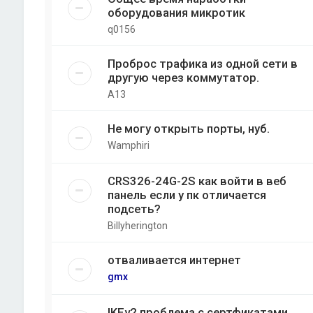
оборудования микротик
q0156
Проброс трафика из одной сети в
другую через коммутатор.
A13
Не могу открыть порты, нуб.
Wamphiri
CRS326-24G-2S как войти в веб
панель если у пк отличается
подсеть?
Billyherington
отваливается интернет
gmx
IKEv2 проблема с сертфикатами