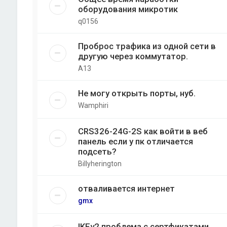
оборудования микротик
q0156
Проброс трафика из одной сети в
другую через коммутатор.
A13
Не могу открыть порты, нуб.
Wamphiri
CRS326-24G-2S как войти в веб
панель если у пк отличается
подсеть?
Billyherington
отваливается интернет
gmx
IKEv2 проблема с сертфикатами