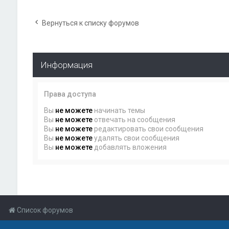
Вернуться к списку форумов
Информация
Права доступа
Вы
не можете
начинать темы
Вы
не можете
отвечать на сообщения
Вы
не можете
редактировать свои сообщения
Вы
не можете
удалять свои сообщения
Вы
не можете
добавлять вложения
Список форумов