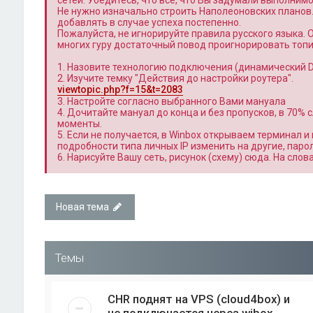
сетей. Убедитесь, что всё, что Вы задумали выполним
Не нужно изначально строить Наполеоновских планов
добавлять в случае успеха постепенно.
Пожалуйста, не игнорируйте правила русского языка. 
многих гуру достаточный повод проигнорировать топи
1. Назовите технологию подключения (динамический DH
2. Изучите темку "Действия до настройки роутера".
viewtopic.php?f=15&t=2083
3. Настройте согласно выбранного Вами мануала
4. Дочитайте мануал до конца и без пропусков, в 70%
моменты.
5. Если не получается, в Winbox открываем терминал и 
подробности типа личных IP изменить на другие, паро
6. Нарисуйте Вашу сеть, рисунок (схему) сюда. На сло
Новая тема
Темы
CHR поднят на VPS (cloud4box) и