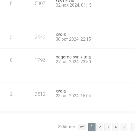
WRYNN
0
5007
02 ноя 2024, 01:15
xvo
3
2543
30 окт 2024, 22:15
bogomolovnikita
0
1796
27 окт 2024, 23:50
xvo
2
2512
23 окт 2024, 16:04
2965 тем
1
…
2
3
4
5
Страница
1
из
119