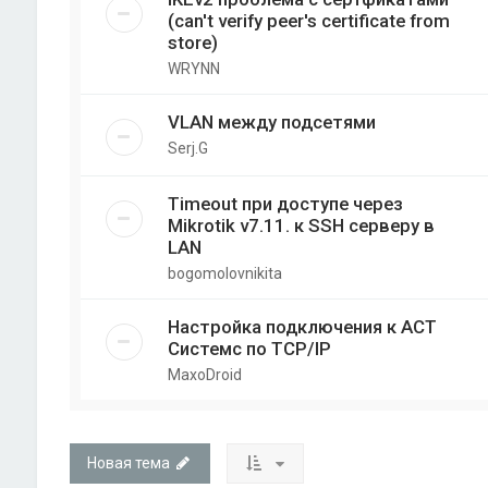
(can't verify peer's certificate from
store)
WRYNN
VLAN между подсетями
Serj.G
Timeout при доступе через
Mikrotik v7.11. к SSH серверу в
LAN
bogomolovnikita
Настройка подключения к АСТ
Системс по TCP/IP
MaxoDroid
Новая тема