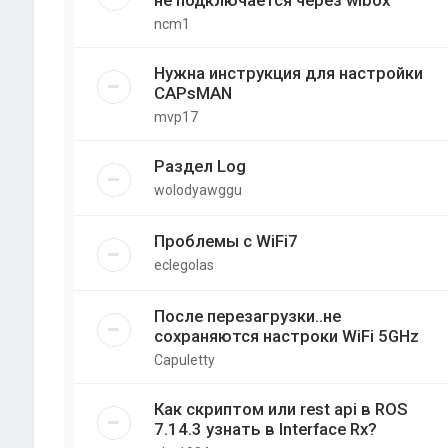
не подключается через wibox
ncm1
Нужна инструкция для настройки
CAPsMAN
mvp17
Раздел Log
wolodyawggu
Проблемы с WiFi7
eclegolas
После перезагрузки..не
сохраняются настроки WiFi 5GHz
Capuletty
Как скриптом или rest api в ROS
7.14.3 узнать в Interface Rx?