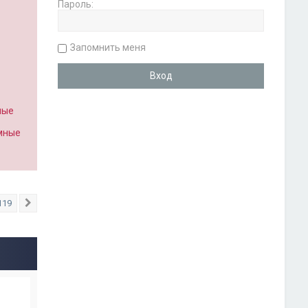
Пароль:
Запомнить меня
ные
имные
119
След.