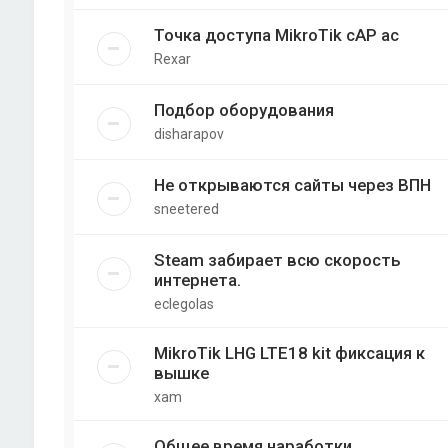
Точка доступа MikroTik cAP ac
Rexar
Подбор оборудования
disharapov
Не открываются сайты через ВПН
sneetered
Steam забирает всю скорость
интернета.
eclegolas
MikroTik LHG LTE18 kit фиксация к
вышке
xam
Общее время наработки