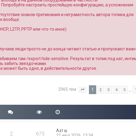
о вообще и на данном оборудовании в частности.
. Попробуйте настроить простейшую конфигурацию, а усложнения
Отсутствие знаков препинания и неграмотность автора топика для
к вообще.
CP, L2TP, PPTP или что-то иное)
 случаев люди просто не до конца читают статью и пропускают важ
вбиваем там /export hide-sensitive. Результат в топик под кат, инт
ль забить звездочками.
вах может быть одно, в действительности другое.
2965 тем
1
…
2
3
4
5
Страница
1
из
119
Azt
2
675
21 июл 2026, 13:34