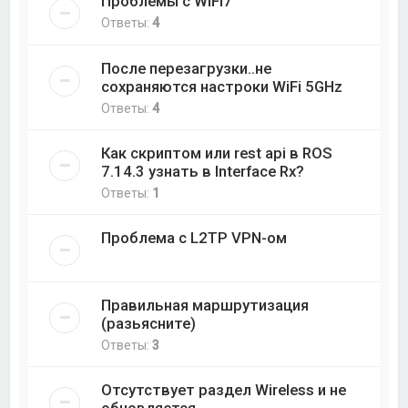
Проблемы с WiFi7
Ответы:
4
После перезагрузки..не
сохраняются настроки WiFi 5GHz
Ответы:
4
Как скриптом или rest api в ROS
7.14.3 узнать в Interface Rx?
Ответы:
1
Проблема с L2TP VPN-ом
Правильная маршрутизация
(разьясните)
Ответы:
3
Отсутствует раздел Wireless и не
обновляется