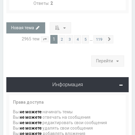
Ответы:
2
Новая тема
2965 тем
1
…
2
3
4
5
119
Страница
1
из
119
След.
Перейти
Информация
Права доступа
Вы
не можете
начинать темы
Вы
не можете
отвечать на сообщения
Вы
не можете
редактировать свои сообщения
Вы
не можете
удалять свои сообщения
Вы
не можете
добавлять вложения