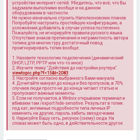
устройстве интернет-сетей. Убедитесь, что всё, что Вы
задумали выполнимо вообще и на данном
оборудовании в частности.
Не нужно изначально строить Наполеоновских планов.
Попробуйте настроить простейшую конфигурацию, а
усложнения добавлять в случае успеха постепенно.
Пожалуйста, не игнорируйте правила русского языка.
Отсутствие знаков препинания и неграмотность автора
топика для многих гуру достаточный повод
проигнорировать топик вообще.
1. Назовите технологию подключения (динамический
DHCP, L2TP, PPTP или что-то иное)
2. Изучите темку "Действия до настройки роутера".
viewtopic.php?f=15&t=2083
3. Настройте согласно выбранного Вами мануала
4. Дочитайте мануал до конца и без пропусков, в 70%
случаев люди просто не до конца читают статью и
пропускают важные моменты.
5. Если не получается, в Winbox открываем терминал и
вбиваем там /export hide-sensitive. Результат в топик
под кат, интимные подробности типа личных IP
изменить на другие, пароль забить звездочками.
6. Нарисуйте Вашу сеть, рисунок (схему) сюда. На
словах может быть одно, в действительности другое.