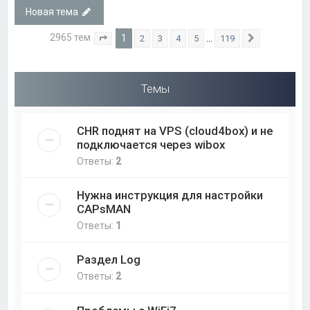
Новая тема
2965 тем
1
…
2
3
4
5
119
Страница
1
из
119
След.
Темы
CHR поднят на VPS (cloud4box) и не
подключается через wibox
Ответы:
2
Нужна инструкция для настройки
CAPsMAN
Ответы:
1
Раздел Log
Ответы:
2