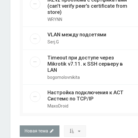
(can't verify peer's certificate from
store)
WRYNN
VLAN между подсетями
Serj.G
Timeout при доступе через
Mikrotik v7.11. к SSH серверу в
LAN
bogomolovnikita
Настройка подключения к АСТ
Системс по TCP/IP
MaxoDroid
Новая тема