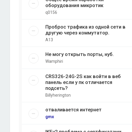
оборудования микротик
q0156
Проброс трафика из одной сети в
другую через коммутатор.
A13
Не могу открыть порты, нуб.
Wamphiri
CRS326-24G-2S как войти в веб
панель если у пк отличается
подсеть?
Billyherington
отваливается интернет
gmx
IKEv2 проблема с сертфикатами