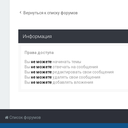
Вернуться к списку форумов
Информация
Права доступа
Вы
не можете
начинать темы
Вы
не можете
отвечать на сообщения
Вы
не можете
редактировать свои сообщения
Вы
не можете
удалять свои сообщения
Вы
не можете
добавлять вложения
Список форумов