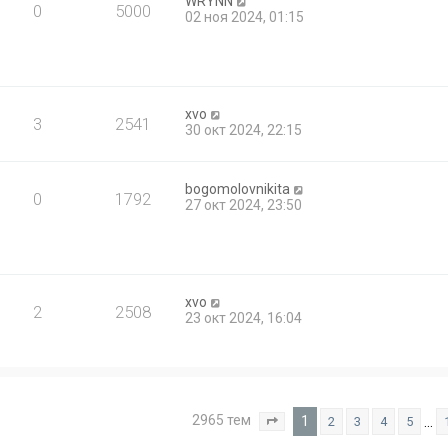
WRYNN
0
5000
02 ноя 2024, 01:15
xvo
3
2541
30 окт 2024, 22:15
bogomolovnikita
0
1792
27 окт 2024, 23:50
xvo
2
2508
23 окт 2024, 16:04
2965 тем
1
…
2
3
4
5
Страница
1
из
119