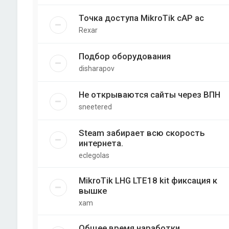
Точка доступа MikroTik cAP ac
Rexar
Подбор оборудования
disharapov
Не открываются сайты через ВПН
sneetered
Steam забирает всю скорость
интернета.
eclegolas
MikroTik LHG LTE18 kit фиксация к
вышке
xam
Общее время наработки