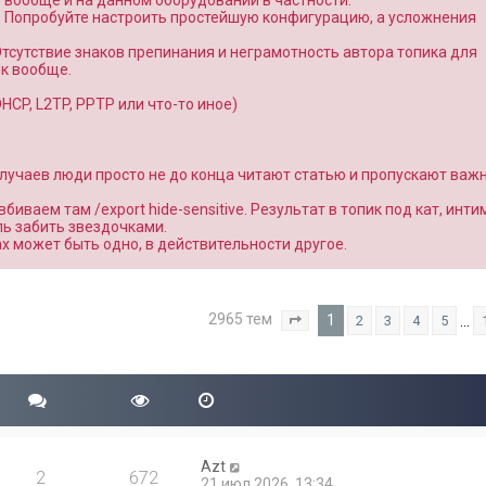
о вообще и на данном оборудовании в частности.
. Попробуйте настроить простейшую конфигурацию, а усложнения
Отсутствие знаков препинания и неграмотность автора топика для
к вообще.
CP, L2TP, PPTP или что-то иное)
 случаев люди просто не до конца читают статью и пропускают важ
вбиваем там /export hide-sensitive. Результат в топик под кат, инт
ль забить звездочками.
вах может быть одно, в действительности другое.
2965 тем
1
…
2
3
4
5
Страница
1
из
119
Azt
2
672
21 июл 2026, 13:34