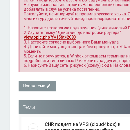
сетей. Убедитесь, что всё, что Вы задумали выполним
Не нужно изначально строить Наполеоновских планов
добавлять в случае успеха постепенно.
Пожалуйста, не игнорируйте правила русского языка. 
многих гуру достаточный повод проигнорировать топи
1. Назовите технологию подключения (динамический DH
2. Изучите темку "Действия до настройки роутера".
viewtopic.php?f=15&t=2083
3. Настройте согласно выбранного Вами мануала
4. Дочитайте мануал до конца и без пропусков, в 70%
моменты.
5. Если не получается, в Winbox открываем терминал и 
подробности типа личных IP изменить на другие, паро
6. Нарисуйте Вашу сеть, рисунок (схему) сюда. На сло
Новая тема
Темы
CHR поднят на VPS (cloud4box) и