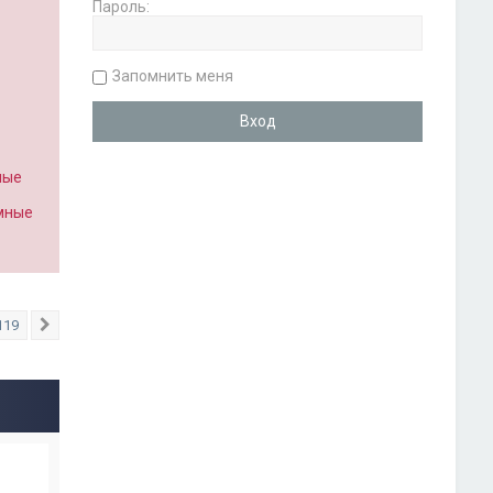
Пароль:
Запомнить меня
ные
имные
119
След.