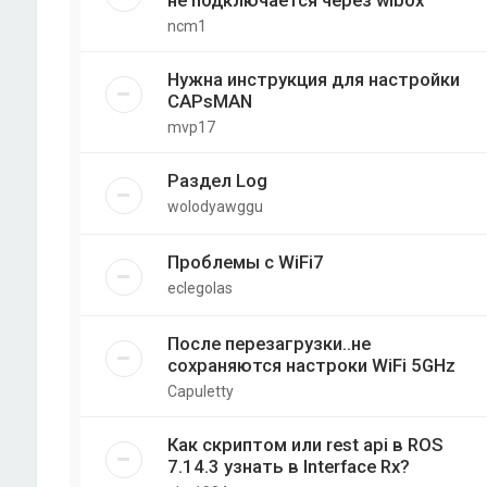
не подключается через wibox
ncm1
Нужна инструкция для настройки
CAPsMAN
mvp17
Раздел Log
wolodyawggu
Проблемы с WiFi7
eclegolas
После перезагрузки..не
сохраняются настроки WiFi 5GHz
Capuletty
Как скриптом или rest api в ROS
7.14.3 узнать в Interface Rx?