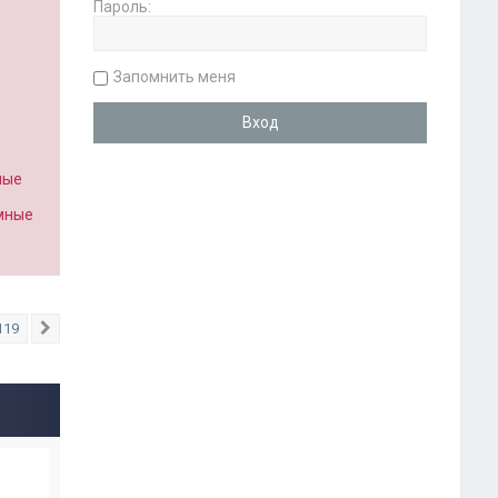
Пароль:
Запомнить меня
ные
имные
119
След.