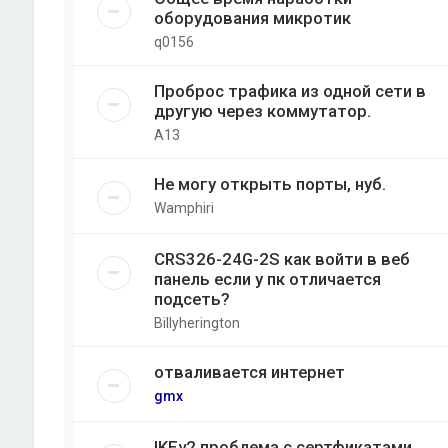
оборудования микротик
q0156
Проброс трафика из одной сети в
другую через коммутатор.
A13
Не могу открыть порты, нуб.
Wamphiri
CRS326-24G-2S как войти в веб
панель если у пк отличается
подсеть?
Billyherington
отваливается интернет
gmx
IKEv2 проблема с сертфикатами