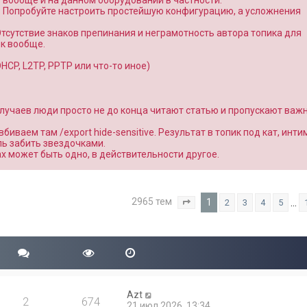
о вообще и на данном оборудовании в частности.
. Попробуйте настроить простейшую конфигурацию, а усложнения
Отсутствие знаков препинания и неграмотность автора топика для
к вообще.
CP, L2TP, PPTP или что-то иное)
 случаев люди просто не до конца читают статью и пропускают важ
вбиваем там /export hide-sensitive. Результат в топик под кат, инт
ль забить звездочками.
вах может быть одно, в действительности другое.
2965 тем
1
…
2
3
4
5
Страница
1
из
119
Azt
2
674
21 июл 2026, 13:34