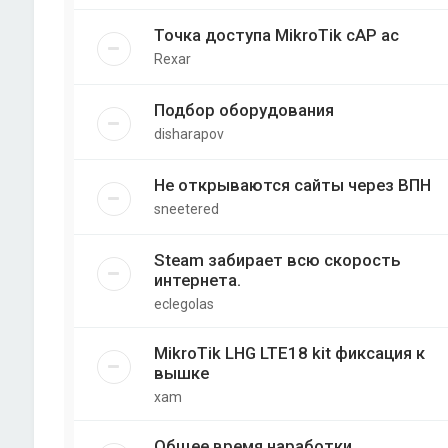
Точка доступа MikroTik cAP ac
Rexar
Подбор оборудования
disharapov
Не открываются сайты через ВПН
sneetered
Steam забирает всю скорость
интернета.
eclegolas
MikroTik LHG LTE18 kit фиксация к
вышке
xam
Общее время наработки