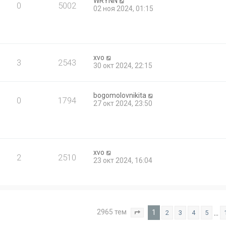
WRYNN
0
5002
02 ноя 2024, 01:15
xvo
3
2543
30 окт 2024, 22:15
bogomolovnikita
0
1794
27 окт 2024, 23:50
xvo
2
2510
23 окт 2024, 16:04
2965 тем
1
…
2
3
4
5
Страница
1
из
119