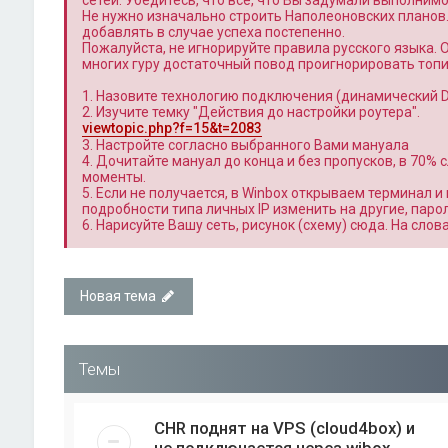
сетей. Убедитесь, что всё, что Вы задумали выполним
Не нужно изначально строить Наполеоновских планов
добавлять в случае успеха постепенно.
Пожалуйста, не игнорируйте правила русского языка. 
многих гуру достаточный повод проигнорировать топи
1. Назовите технологию подключения (динамический DH
2. Изучите темку "Действия до настройки роутера".
viewtopic.php?f=15&t=2083
3. Настройте согласно выбранного Вами мануала
4. Дочитайте мануал до конца и без пропусков, в 70%
моменты.
5. Если не получается, в Winbox открываем терминал и 
подробности типа личных IP изменить на другие, паро
6. Нарисуйте Вашу сеть, рисунок (схему) сюда. На сло
Новая тема
Темы
CHR поднят на VPS (cloud4box) и