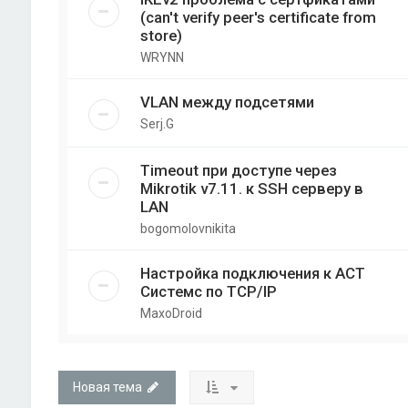
(can't verify peer's certificate from
store)
WRYNN
VLAN между подсетями
Serj.G
Timeout при доступе через
Mikrotik v7.11. к SSH серверу в
LAN
bogomolovnikita
Настройка подключения к АСТ
Системс по TCP/IP
MaxoDroid
Новая тема