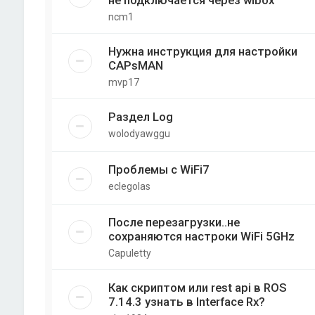
не подключается через wibox
ncm1
Нужна инструкция для настройки
CAPsMAN
mvp17
Раздел Log
wolodyawggu
Проблемы с WiFi7
eclegolas
После перезагрузки..не
сохраняются настроки WiFi 5GHz
Capuletty
Как скриптом или rest api в ROS
7.14.3 узнать в Interface Rx?