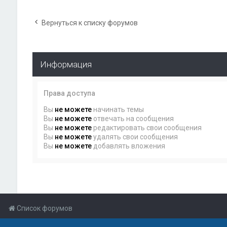
Вернуться к списку форумов
Информация
Права доступа
Вы
не можете
начинать темы
Вы
не можете
отвечать на сообщения
Вы
не можете
редактировать свои сообщения
Вы
не можете
удалять свои сообщения
Вы
не можете
добавлять вложения
Список форумов