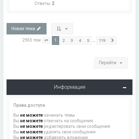
Ответы:
2
Новая тема
2965 тем
1
…
2
3
4
5
119
Страница
1
из
119
След.
Перейти
Информация
Права доступа
Вы
не можете
начинать темы
Вы
не можете
отвечать на сообщения
Вы
не можете
редактировать свои сообщения
Вы
не можете
удалять свои сообщения
Вы
не можете
добавлять вложения