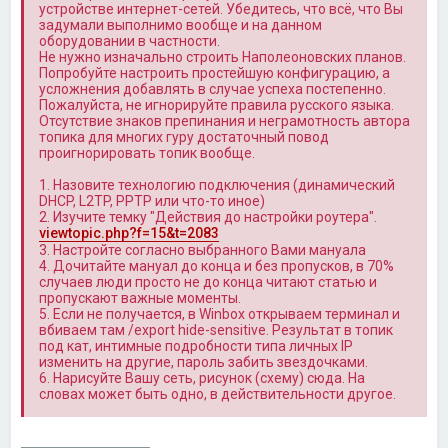
устройстве интернет-сетей. Убедитесь, что всё, что Вы
задумали выполнимо вообще и на данном
оборудовании в частности.
Не нужно изначально строить Наполеоновских планов.
Попробуйте настроить простейшую конфигурацию, а
усложнения добавлять в случае успеха постепенно.
Пожалуйста, не игнорируйте правила русского языка.
Отсутствие знаков препинания и неграмотность автора
топика для многих гуру достаточный повод
проигнорировать топик вообще.
1. Назовите технологию подключения (динамический
DHCP, L2TP, PPTP или что-то иное)
2. Изучите темку "Действия до настройки роутера".
viewtopic.php?f=15&t=2083
3. Настройте согласно выбранного Вами мануала
4. Дочитайте мануал до конца и без пропусков, в 70%
случаев люди просто не до конца читают статью и
пропускают важные моменты.
5. Если не получается, в Winbox открываем терминал и
вбиваем там /export hide-sensitive. Результат в топик
под кат, интимные подробности типа личных IP
изменить на другие, пароль забить звездочками.
6. Нарисуйте Вашу сеть, рисунок (схему) сюда. На
словах может быть одно, в действительности другое.