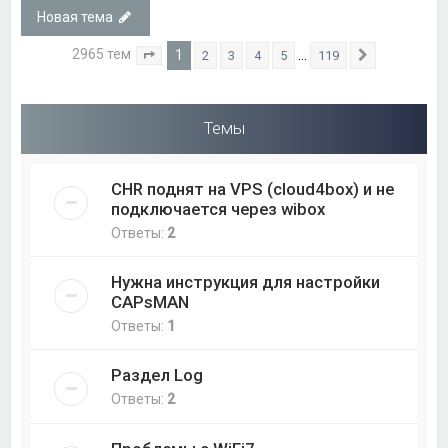
Новая тема
2965 тем
1
…
2
3
4
5
119
Страница
1
из
119
След.
Темы
CHR поднят на VPS (cloud4box) и не
подключается через wibox
Ответы:
2
Нужна инструкция для настройки
CAPsMAN
Ответы:
1
Раздел Log
Ответы:
2