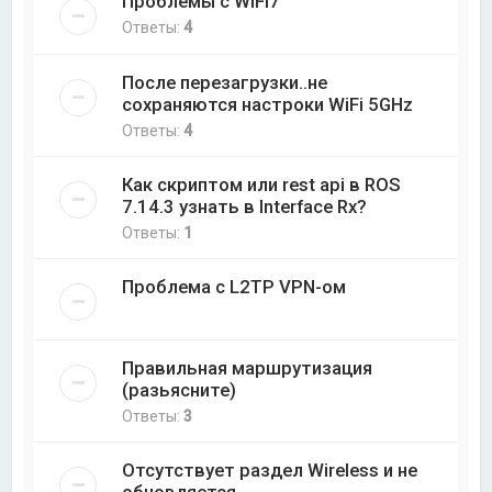
Проблемы с WiFi7
Ответы:
4
После перезагрузки..не
сохраняются настроки WiFi 5GHz
Ответы:
4
Как скриптом или rest api в ROS
7.14.3 узнать в Interface Rx?
Ответы:
1
Проблема с L2TP VPN-ом
Правильная маршрутизация
(разьясните)
Ответы:
3
Отсутствует раздел Wireless и не
обновляется