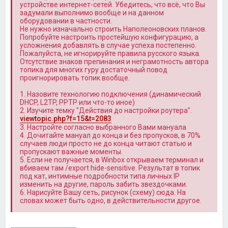
устройстве интернет-сетей. Убедитесь, что всё, что Вы
задумали выполнимо вообще и на данном
оборудовании в частности.
Не нужно изначально строить Наполеоновских планов.
Попробуйте настроить простейшую конфигурацию, а
усложнения добавлять в случае успеха постепенно.
Пожалуйста, не игнорируйте правила русского языка.
Отсутствие знаков препинания и неграмотность автора
топика для многих гуру достаточный повод
проигнорировать топик вообще.
1. Назовите технологию подключения (динамический
DHCP, L2TP, PPTP или что-то иное)
2. Изучите темку "Действия до настройки роутера".
viewtopic.php?f=15&t=2083
3. Настройте согласно выбранного Вами мануала
4. Дочитайте мануал до конца и без пропусков, в 70%
случаев люди просто не до конца читают статью и
пропускают важные моменты.
5. Если не получается, в Winbox открываем терминал и
вбиваем там /export hide-sensitive. Результат в топик
под кат, интимные подробности типа личных IP
изменить на другие, пароль забить звездочками.
6. Нарисуйте Вашу сеть, рисунок (схему) сюда. На
словах может быть одно, в действительности другое.