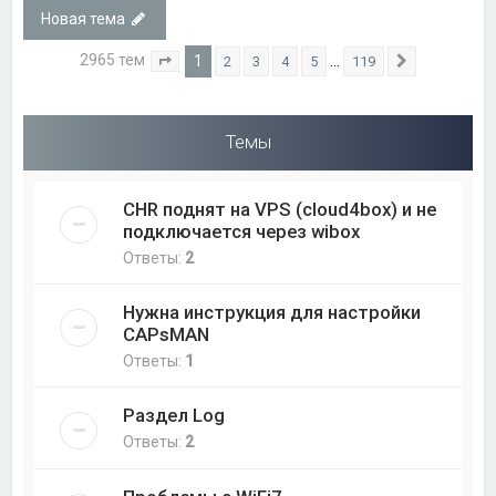
Новая тема
2965 тем
1
…
2
3
4
5
119
Страница
1
из
119
След.
Темы
CHR поднят на VPS (cloud4box) и не
подключается через wibox
Ответы:
2
Нужна инструкция для настройки
CAPsMAN
Ответы:
1
Раздел Log
Ответы:
2