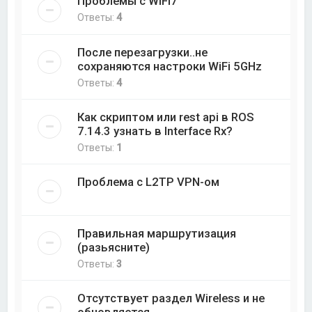
Проблемы с WiFi7
Ответы:
4
После перезагрузки..не
сохраняются настроки WiFi 5GHz
Ответы:
4
Как скриптом или rest api в ROS
7.14.3 узнать в Interface Rx?
Ответы:
1
Проблема с L2TP VPN-ом
Правильная маршрутизация
(разьясните)
Ответы:
3
Отсутствует раздел Wireless и не
обновляется