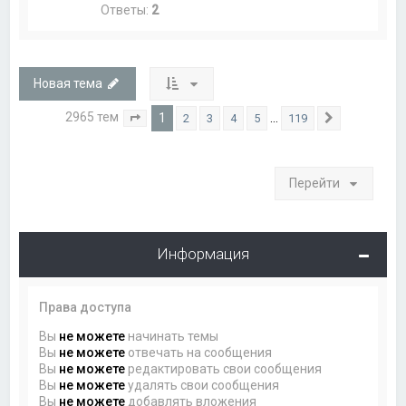
Ответы:
2
Новая тема
2965 тем
1
…
2
3
4
5
119
Страница
1
из
119
След.
Перейти
Информация
Права доступа
Вы
не можете
начинать темы
Вы
не можете
отвечать на сообщения
Вы
не можете
редактировать свои сообщения
Вы
не можете
удалять свои сообщения
Вы
не можете
добавлять вложения